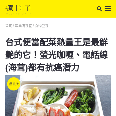
首頁
/
專業調養室
/
食物營養
台式便當配菜熱量王是最鮮
艷的它！螢光咖喱、電話線
(海茸)都有抗癌潛力