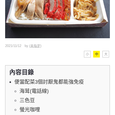
2021/11/12
by
(未指定)
小
中
大
內容目錄
便當配菜3個討厭鬼都能強免疫
海茸(電話線)
三色豆
螢光咖哩