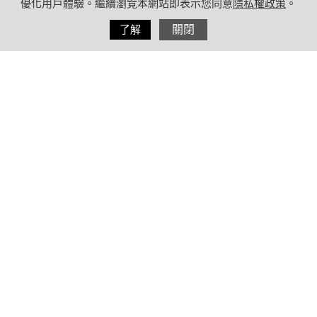
優化用戶體驗。繼續瀏覽本網站即表示您同意
隱私權政策
。
分享
了解
關閉
2020/09/11
by
療日子健康特派員
內容目錄
豆製品種類有哪些？
營養與蛋白質成分解析
豆類製品的3大好處！減脂增肌、助消
化、補充雌激素
豆類製品的5大壞處