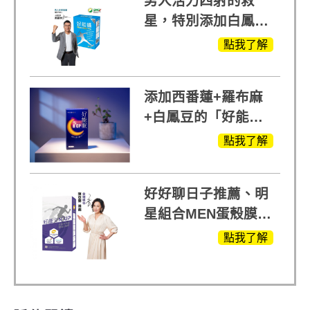
男人活力四射的救
星，特別添加白鳳豆
萃取 五色瑪卡
點我了解
MOMO熱賣中
添加西番蓮+羅布麻
+白鳳豆的「好能
眠」，獨家專利配
點我了解
方，好好聊日子推薦
好好聊日子推薦、明
星組合MEN蛋殼膜
(蛋白聚醣)+UCII，超
點我了解
越任何市售關鍵產品