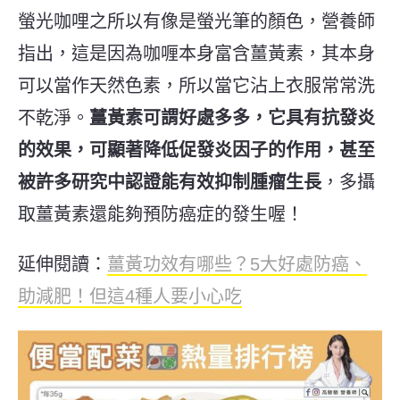
螢光咖哩之所以有像是螢光筆的顏色，營養師
指出，這是因為咖喱本身富含薑黃素，其本身
可以當作天然色素，所以當它沾上衣服常常洗
不乾淨。
薑黃素可謂好處多多，它具有抗發炎
的效果，可顯著降低促發炎因子的作用，甚至
被許多研究中認證能有效抑制腫瘤生長
，多攝
取薑黃素還能夠預防癌症的發生喔！
延伸閱讀：
薑黃功效有哪些？5大好處防癌、
助減肥！但這4種人要小心吃