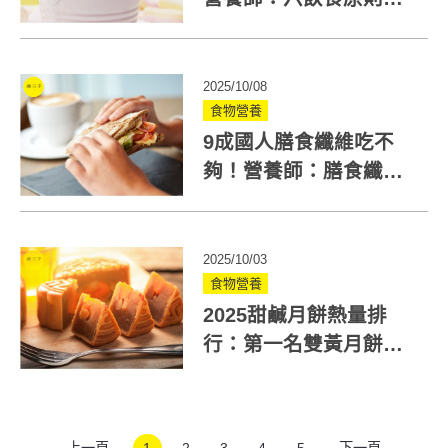
離加工食品危害
2025/10/08
食物營養
9成國人膳食纖維吃不
夠！營養師：膳食纖維
好處多，可預防大腸
癌、心血管疾病
2025/10/03
食物營養
2025甜鹹月餅熱量排
行：第一名雙黃月餅熱
量直逼便當！掌握替換
吃法不怕胖
上一頁
1
2
3
4
5
下一頁