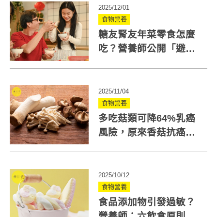
2025/12/01
食物營養
糖友腎友年菜零食怎麼
吃？營養師公開「避雷
菜單」與澱粉代換術
2025/11/04
食物營養
多吃菇類可降64%乳癌
風險，原來香菇抗癌、
助減肥好處超多
2025/10/12
食物營養
食品添加物引發過敏？
營養師：六飲食原則遠