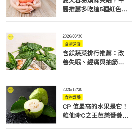
夏天容易煩躁失眠？中
醫推薦多吃這5種紅色食
物助養心安神
2026/03/30
食物營養
含鎂蔬菜排行推薦：改
善失眠、經痛與抽筋，
營養師教你如何補鎂最
有效！
2025/12/30
食物營養
CP 值最高的水果是它！
維他命C之王芭樂營養
好處全解析