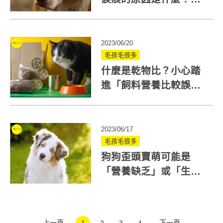
醫師分享原因&改善方法
2023/06/20
毛孩毛很多
什麼是乾物比？小心踏
進「飼料營養比較誤
區」3分鐘學會乾物比怎
麼算
2023/06/17
毛孩毛很多
狗狗歪頭賣萌可能是
「營養缺乏」或「生
病」！獸醫分享常見原
因、治療方式
上一頁
1
2
3
4
下一頁