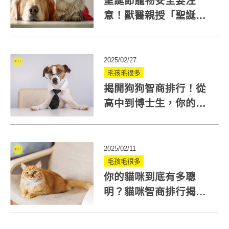
聖誕節寵物安全要注
意！獸醫親授「聖誕避
險指南」 ，毛孩也能平
安過節
2025/02/27
毛孩毛很多
揭開狗狗智商排行！從
高中到博士生，你的毛
孩能進哪所學校？
2025/02/11
毛孩毛很多
你的貓咪到底有多聰
明？貓咪智商排行揭
曉，看看牠屬於哪一
級！