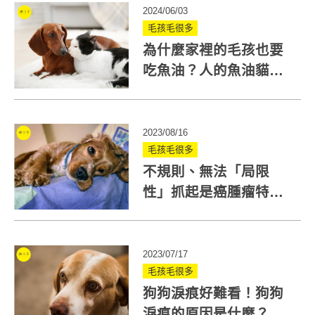
2024/06/03
毛孩毛很多
為什麼家裡的毛孩也要
吃魚油？人的魚油貓狗
能吃嗎？5大寵物魚油功
效一次了解！
2023/08/16
毛孩毛很多
不規則、無法「局限
性」抓起是癌腫瘤特
徵！獸醫教你分辨寵物
腫瘤症狀
2023/07/17
毛孩毛很多
狗狗淚痕好難看！狗狗
淚痕的原因是什麼？獸