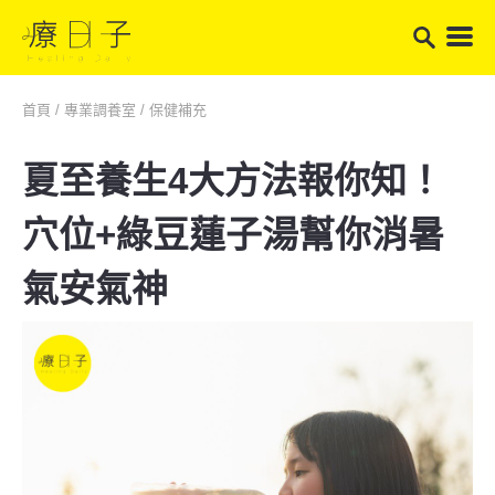
首頁
/
專業調養室
/
保健補充
夏至養生4大方法報你知！
穴位+綠豆蓮子湯幫你消暑
氣安氣神