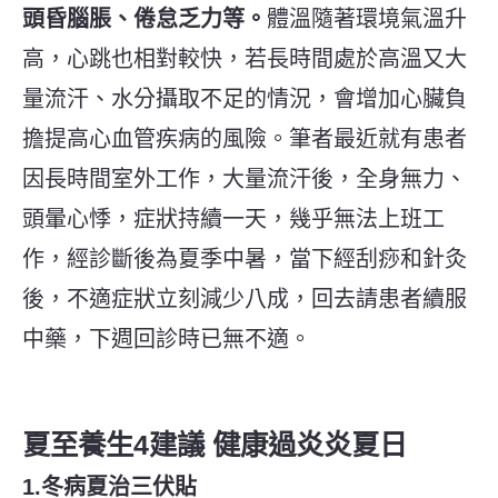
頭昏腦脹、倦怠乏力等。
體溫隨著環境氣溫升
高，心跳也相對較快，若長時間處於高溫又大
量流汗、水分攝取不足的情況，會增加心臟負
擔提高心血管疾病的風險。筆者最近就有患者
因長時間室外工作，大量流汗後，全身無力、
頭暈心悸，症狀持續一天，幾乎無法上班工
作，經診斷後為夏季中暑，當下經刮痧和針灸
後，不適症狀立刻減少八成，回去請患者續服
中藥，下週回診時已無不適。
夏至養生4建議 健康過炎炎夏日
1.
冬病夏治三伏貼