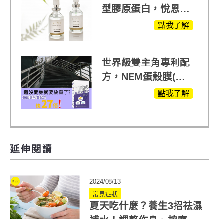
型膠原蛋白，悅恩詩
給予寶寶般的肌膚感
點我了解
受
世界級雙主角專利配
方，NEM蛋殼膜(蛋
白聚醣)+UCll原裝進
點我了解
口，超越葡萄糖胺
+軟骨素
延伸閱讀
2024/08/13
常見症狀
夏天吃什麼？養生3招祛濕