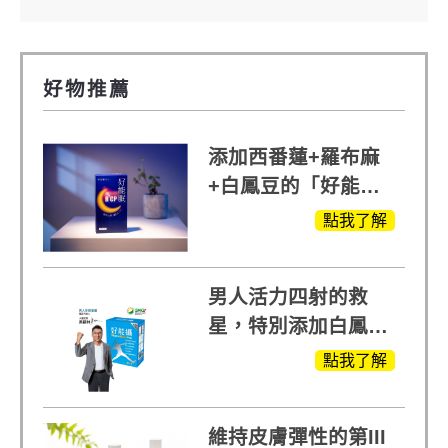
好物推薦
添加西番蓮+羅布麻
+白鳳豆的「好能
眠」，獨家專利配
點我了解
方，好好聊日子推薦
男人活力四射的救
星，特別添加白鳳豆
萃取 五色瑪卡
點我了解
MOMO熱賣中
維持皮膚彈性的第III