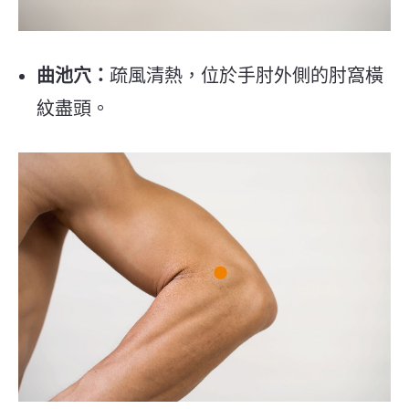
曲池穴：
疏風清熱，位於手肘外側的肘窩橫
紋盡頭。