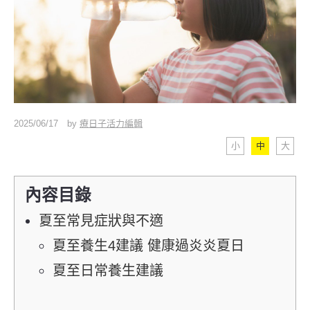
2025/06/17
by
療日子活力編輯
小
中
大
內容目錄
夏至常見症狀與不適
夏至養生4建議 健康過炎炎夏日
夏至日常養生建議