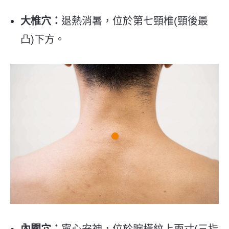
大椎穴：
退熱消暑，位於第七頸椎(頸後最
凸)下方。
內關穴：
寧心安神，位於腕橫紋上兩寸(三指