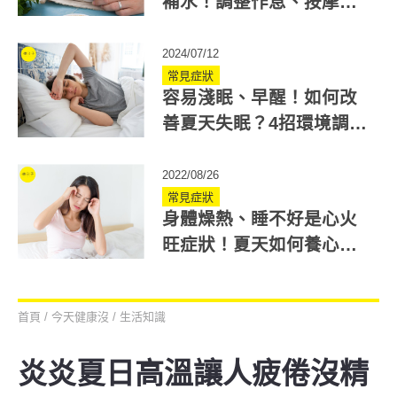
補水！調整作息、按摩穴
道有助安寧心神
2024/07/12
常見症狀
容易淺眠、早醒！如何改
善夏天失眠？4招環境調整
＋3類助眠食物
2022/08/26
常見症狀
身體燥熱、睡不好是心火
旺症狀！夏天如何養心降
火氣？中醫3穴道改善
首頁
/
今天健康沒
/
生活知識
炎炎夏日高溫讓人疲倦沒精