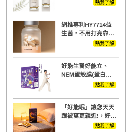
給予寶寶般的肌膚感
點我了解
受
網推專利HY7714益
生菌，不用打亮靠養
出來的光
點我了解
好能生醫好能立、
NEM蛋殼膜(蛋白聚
醣)關鍵配方，厲害其
點我了解
他產品27倍
「好能眠」讓您天天
跟被窩更親近!，好能
生醫X陳亞蘭推薦!
點我了解