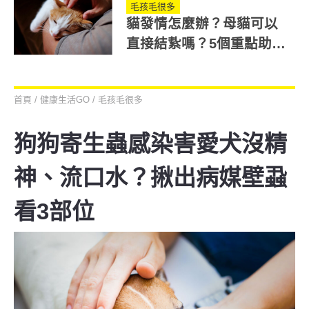
毛孩毛很多
貓發情怎麼辦？母貓可以
直接結紥嗎？5個重點助你
度過貓咪發情期
首頁
/
健康生活GO
/
毛孩毛很多
狗狗寄生蟲感染害愛犬沒精
神、流口水？揪出病媒壁蝨
看3部位