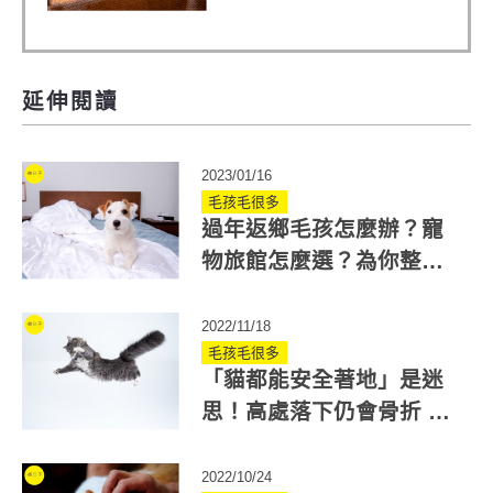
延伸閱讀
2023/01/16
毛孩毛很多
過年返鄉毛孩怎麼辦？寵
物旅館怎麼選？為你整理5
大重點
2022/11/18
毛孩毛很多
「貓都能安全著地」是迷
思！高處落下仍會骨折 發
現貓咪7個摔傷症狀快送醫
2022/10/24