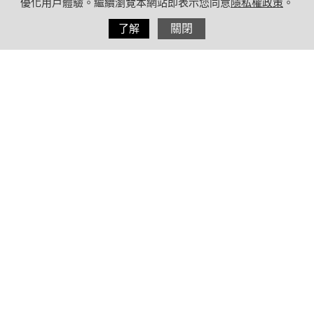
優化用戶體驗。繼續瀏覽本網站即表示您同意
隱私權政策
。
分享
了解
關閉
2022/02/05
by
(未指定)
內容目錄
什麼是心臟衰竭？心臟衰竭可以活多
久？
高血壓、糖尿病、酒精濫用都是心臟
衰竭危險因子
爬樓梯呼吸困難恐是心臟衰竭先兆！
5招預防心臟衰竭：早睡「晚起」身體