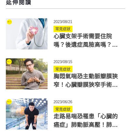
延伸閱讀
2023/08/21
常見症狀
心臟支架手術需要住院
嗎？後遺症風險高嗎？材
質、費用一次了解
2023/08/15
常見症狀
胸悶氣喘恐主動脈瓣膜狹
窄！心臟瓣膜狹窄手術很
危險？新技術換瓣膜更安
全
2023/06/26
常見症狀
走路易喘恐罹患「心臟的
癌症」肺動脈高壓！肺高