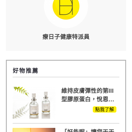
療日子健康特派員
好物推薦
維持皮膚彈性的第III
型膠原蛋白，悅恩詩
給予寶寶般的肌膚感
點我了解
受
「好能眠」讓您天天