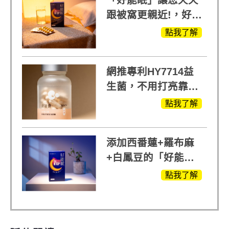
跟被窩更親近!，好能
生醫X陳亞蘭推薦!
點我了解
網推專利HY7714益
生菌，不用打亮靠養
出來的光
點我了解
添加西番蓮+羅布麻
+白鳳豆的「好能
眠」，獨家專利配
點我了解
方，好好聊日子推薦