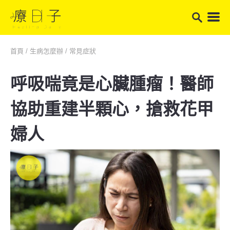
首頁
/
生病怎麼辦
/
常見症狀
呼吸喘竟是心臟腫瘤！醫師
協助重建半顆心，搶救花甲
婦人