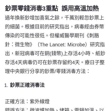
鈔票零錢消毒3重點 誤用高溫加熱
過年換新鈔增加喜氣之餘，千萬別輕忽鈔票上
的細菌。根據目前的研究指出，病毒經由券幣
傳染的可能性很低。但權威醫學期刊《刺胳
針：微生物》（The Lancet: Microbe）研究指
出，新冠病毒可在銅(錢幣)上存活4小時、紙鈔
存活4天病毒仍可在鈔票存留約4天。療日子整
理中央銀行分享的鈔票/零錢消毒方法：
鈔票正確消毒法
正確方法：紫外線燈
錯誤方法：微波爐加熱、烤箱、電鍋加溫、以