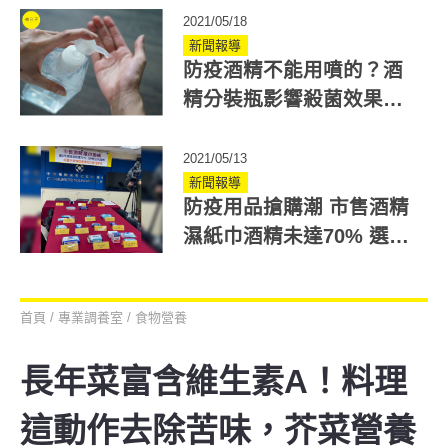
2021/05/18
新聞報導
防疫酒精不能用噴的？酒
精分裝瓶影響殺菌效果！
消毒水重點總整理
2021/05/13
新聞報導
防疫用品搶購潮 市售酒精
濕紙巾酒精未達70% 選購
8標準必知
首頁
/
專業調養室
/
食物營養
長年菜富含維生素A！料理
這動作去除苦味，芥菜營養