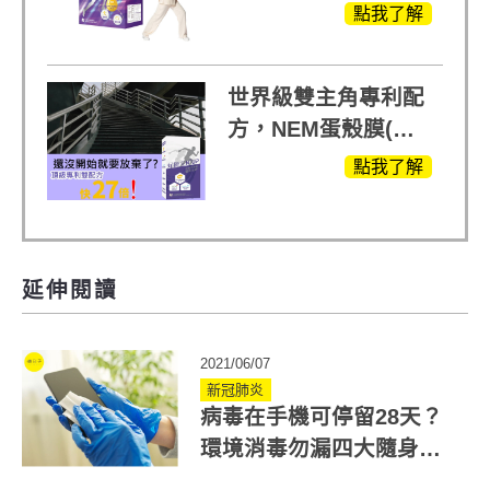
醣)關鍵配方，厲害其
點我了解
他產品27倍
世界級雙主角專利配
方，NEM蛋殼膜(蛋
白聚醣)+UCll原裝進
點我了解
口，超越葡萄糖胺
+軟骨素
延伸閱讀
2021/06/07
新冠肺炎
病毒在手機可停留28天？
環境消毒勿漏四大隨身物
品！清潔關鍵一次看