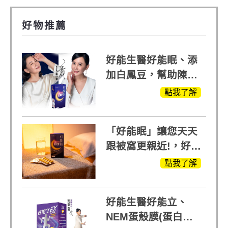
好物推薦
好能生醫好能眠、添
加白鳳豆，幫助陳亞
蘭入睡的力量
點我了解
「好能眠」讓您天天
跟被窩更親近!，好能
生醫X陳亞蘭推薦!
點我了解
好能生醫好能立、
NEM蛋殼膜(蛋白聚