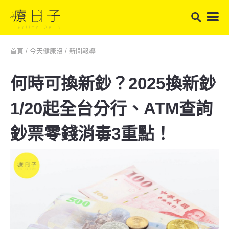
首頁
/
今天健康沒
/
新聞報導
何時可換新鈔？2025換新鈔
1/20起全台分行、ATM查詢
鈔票零錢消毒3重點！