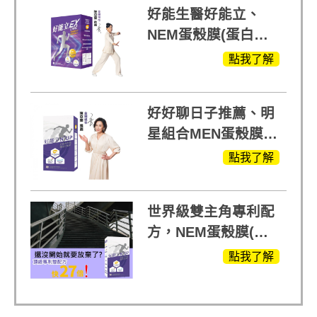
好能生醫好能立、
NEM蛋殼膜(蛋白聚
醣)關鍵配方，厲害其
點我了解
他產品27倍
好好聊日子推薦、明
星組合MEN蛋殼膜
(蛋白聚醣)+UCII，超
點我了解
越任何市售關鍵產品
世界級雙主角專利配
方，NEM蛋殼膜(蛋
白聚醣)+UCll原裝進
點我了解
口，超越葡萄糖胺
+軟骨素