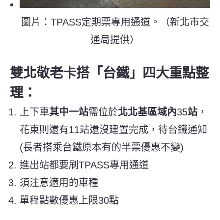
圖片：TPASS定期票專用通道。（新北市交
通局提供）
雙北敬老卡搭「台鐵」四大重點整
理：
上下車
其中一站
需位於
北北基區域內
35
站
，
花東則還有11站還沒建置完成，待台鐵通知
(長者搭乘台鐵原本有的半票優惠不變)
進出站都要刷TPASS專用通道
須注意適用的車種
單程點數優惠上限30點