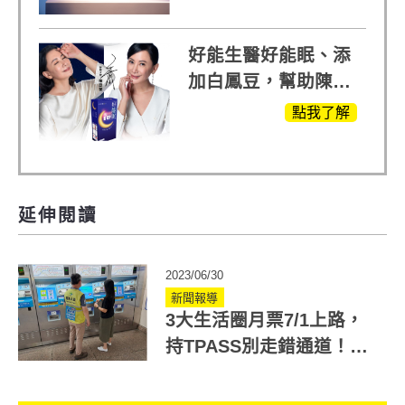
方，好好聊日子推薦
好能生醫好能眠、添
加白鳳豆，幫助陳亞
蘭入睡的力量
點我了解
延伸閱讀
2023/06/30
新聞報導
3大生活圈月票7/1上路，
持TPASS別走錯通道！月
票怎麼買一表詳解