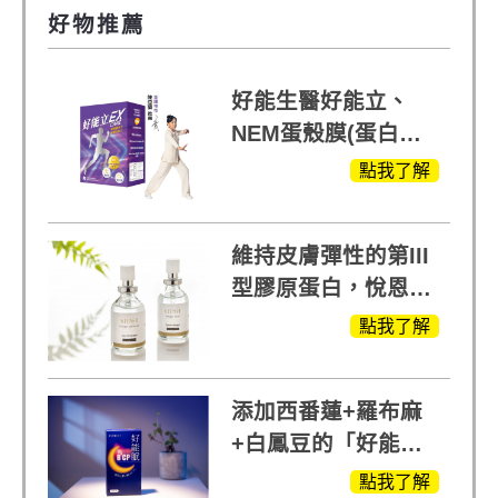
好物推薦
好能生醫好能立、
NEM蛋殼膜(蛋白聚
醣)關鍵配方，厲害其
點我了解
他產品27倍
維持皮膚彈性的第III
型膠原蛋白，悅恩詩
給予寶寶般的肌膚感
點我了解
受
添加西番蓮+羅布麻
+白鳳豆的「好能
眠」，獨家專利配
點我了解