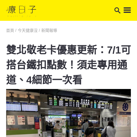
首頁
/
今天健康沒
/
新聞報導
雙北敬老卡優惠更新：7/1可
搭台鐵扣點數！須走專用通
道、4細節一次看