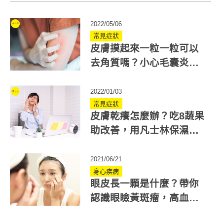
2022/05/06
常見症狀
皮膚摸起來一粒一粒可以
去角質嗎？小心毛囊炎！
醫說明毛囊角化症治療
2022/01/03
常見症狀
皮膚乾癢怎麼辦？吃8蔬果
助改善，用凡士林保濕別
忘這步驟
2021/06/21
身心疾病
眼皮長一顆是什麼？帶你
認識眼瞼黃斑瘤，高血脂
女性更易罹患！