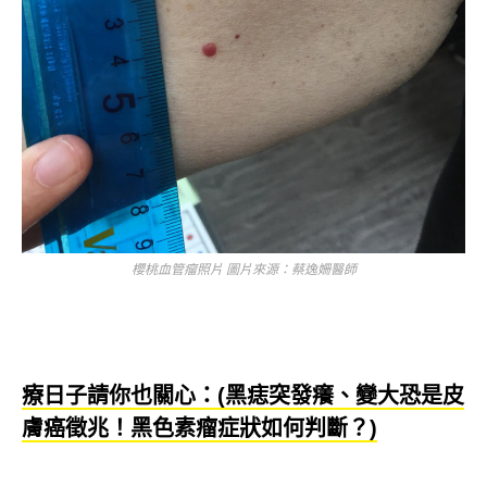
櫻桃血管瘤照片 圖片來源：蔡逸姍醫師
療日子請你也關心：(黑痣突發癢、變大恐是皮
膚癌徵兆！黑色素瘤症狀如何判斷？)