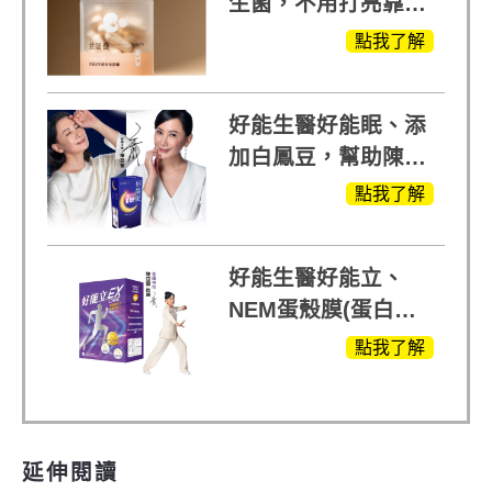
生菌，不用打亮靠養
出來的光
點我了解
好能生醫好能眠、添
加白鳳豆，幫助陳亞
蘭入睡的力量
點我了解
好能生醫好能立、
NEM蛋殼膜(蛋白聚
醣)關鍵配方，厲害其
點我了解
他產品27倍
延伸閱讀