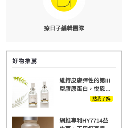
療日子編輯團隊
好物推薦
維持皮膚彈性的第III
型膠原蛋白，悅恩詩
給予寶寶般的肌膚感
點我了解
受
網推專利HY7714益