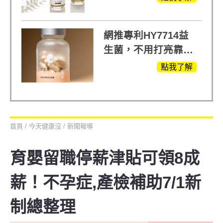
受
網推專利HY7714益
生菌，不用打亮靠養
出來的光
點我了解
首頁
/
今天健康沒
/
新聞報導
育嬰留職停薪津貼可領8成
薪！不孕症,產檢補助7/1新
制總整理