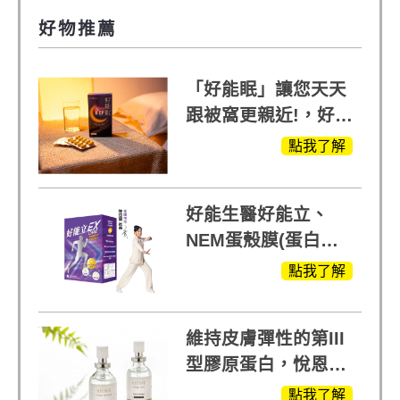
好物推薦
「好能眠」讓您天天
跟被窩更親近!，好能
生醫X陳亞蘭推薦!
點我了解
好能生醫好能立、
NEM蛋殼膜(蛋白聚
醣)關鍵配方，厲害其
點我了解
他產品27倍
維持皮膚彈性的第III
型膠原蛋白，悅恩詩
給予寶寶般的肌膚感
點我了解