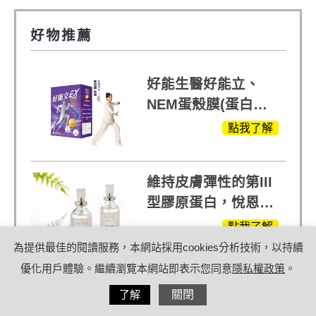
好物推薦
好能生醫好能立、
NEM蛋殼膜(蛋白聚
醣)關鍵配方，厲害其
點我了解
他產品27倍
維持皮膚彈性的第III
型膠原蛋白，悅恩詩
給予寶寶般的肌膚感
點我了解
受
為提供最佳的閱讀服務，本網站採用cookies分析技術，以持續
優化用戶體驗。繼續瀏覽本網站即表示您同意
隱私權政策
。
網推專利HY7714益
分享
了解
關閉
生菌，不用打亮靠養