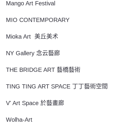
Mango Art Festival
MIO CONTEMPORARY
Mioka Art 美丘美术
NY Gallery 念云藝廊
THE BRIDGE ART 藝橋藝術
TING TING ART SPACE 丁丁藝術空間
V' Art Space 於藝畫廊
Wolha-Art