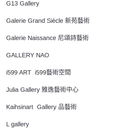
G13 Gallery
Galerie Grand Siècle 新苑藝術
Galerie Naissance 尼頌詩藝術
GALLERY NAO
i599 ART i599藝術空間
Julia Gallery 雅逸藝術中心
Kaihsinart Gallery 品藝術
L gallery