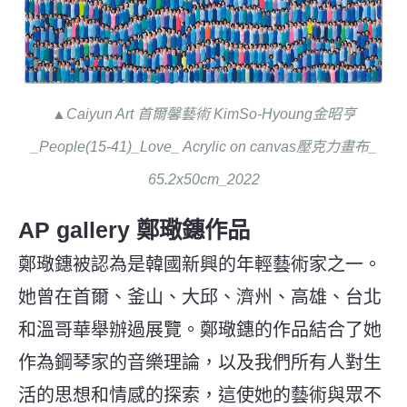
▲Caiyun Art 首爾馨藝術 KimSo-Hyoung金昭亨
_People(15-41)_Love_ Acrylic on canvas壓克力畫布_
65.2x50cm_2022
AP gallery 鄭璥鏸作品
鄭璥鏸被認為是韓國新興的年輕藝術家之一。
她曾在首爾、釜山、大邱、濟州、高雄、台北
和溫哥華舉辦過展覽。鄭璥鏸的作品結合了她
作為鋼琴家的音樂理論，以及我們所有人對生
活的思想和情感的探索，這使她的藝術與眾不