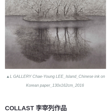
▲L GALLERY Chae-Young LEE_Island_Chinese ink on
Korean paper_130x162cm_2016
COLLAST 李宰列作品