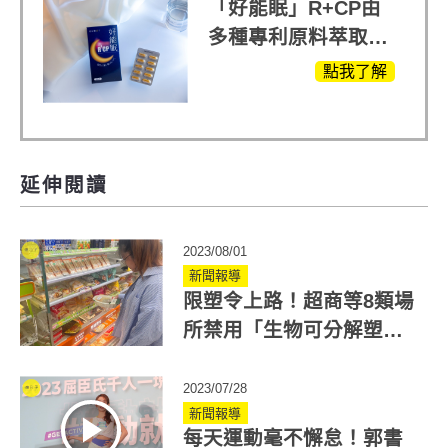
「好能眠」R+CP由
多種專利原料萃取、
白鳳豆、羅布麻、西
點我了解
蕃蓮，陳亞蘭思維清
晰的關鍵!
延伸閱讀
2023/08/01
新聞報導
限塑令上路！超商等8類場
所禁用「生物可分解塑膠
PLA」免洗餐具
2023/07/28
新聞報導
每天運動毫不懈怠！郭書