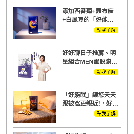
添加西番蓮+羅布麻
+白鳳豆的「好能
眠」，獨家專利配
點我了解
方，好好聊日子推薦
好好聊日子推薦、明
星組合MEN蛋殼膜
(蛋白聚醣)+UCII，超
點我了解
越任何市售關鍵產品
「好能眠」讓您天天
跟被窩更親近!，好能
生醫X陳亞蘭推薦!
點我了解