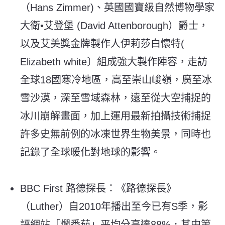
（Hans Zimmer)、英國國寶級自然博物學家
大衛•艾登堡 (David Attenborough）爵士，
以及艾美獎金牌製作人伊莉莎白懷特(
Elizabeth white〕組成強大製作陣容，走訪
全球18國寒冷地區，高至崇山峻嶺，廣至冰
雪沙漠，深至雪域森林，遠至從大空捕捉的
冰川崩解畫面，加上運用最新拍攝技術捕捉
許多史無前例的冰凍世界生物美景，同時也
記錄了全球暖化對地球的影響。
BBC First 路德探長：《路德探長》
（Luther）自2010年播出至今已有S季，影
評網站「爛番茄」平均分高達88%．其中第