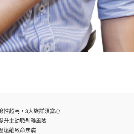
險性超高，3大族群須當心
提升主動脈剝離風險
壓遠離致命疾病