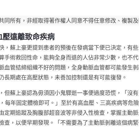
共同所有，非經取得著作權人同意不得任意修改、複製及
血壓遠離致命疾病
快，蘇上豪更提到患者的預後在發病當下便已決定，有些
算手術救回性命，能夠全身而退的人佔非常少數，也不代
脈血管結締組織不好的問題，全身動脈血管都可能發生剝
仍長期處在高壓狀態，未善加控制還是有可能復發。
，但蘇上豪認為毋須因小鬼驟逝一事便過度恐慌，「沒有
心，每年固定體檢即可。」至於有高血壓、三高疾病等危
由定期追蹤及胸腹部超音波等非侵入性檢查，掌握主動脈
檢查，以便早期發現。「不需要為了主動脈剝離這個病緊