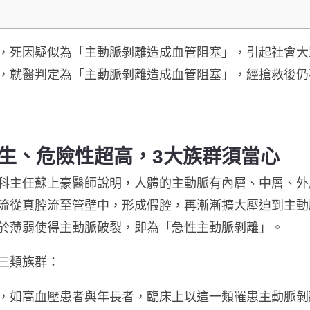
，死因疑似為「
主動脈剝離
造成
血管阻塞
」，引起社會大
，就醫判定為「主動脈剝離造成血管阻塞」，經搶救後仍
生
、
危險性超高，
3
大族群須當心
科主任蘇上豪醫師說明，人體的主動脈有內層、中層、外
流從真腔流至管壁中，形成假腔，再漸漸擴大壓迫到主動
於薄弱使得主動脈破裂，即為「急性主動脈剝離」。
三類族群：
，如高血壓患者與年長者，臨床上以這一類罹患主動脈剝