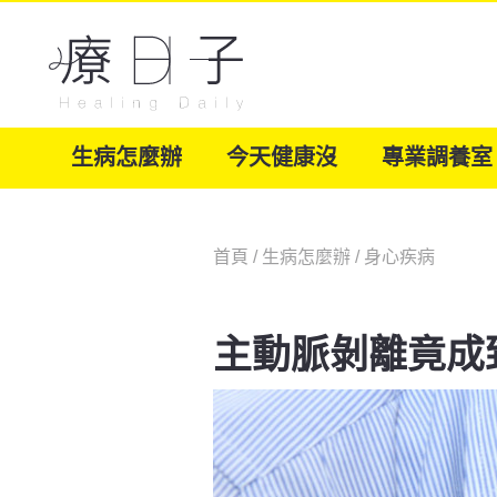
生病怎麼辦
今天健康沒
專業調養室
首頁
/
生病怎麼辦
/
身心疾病
主動脈剝離竟成