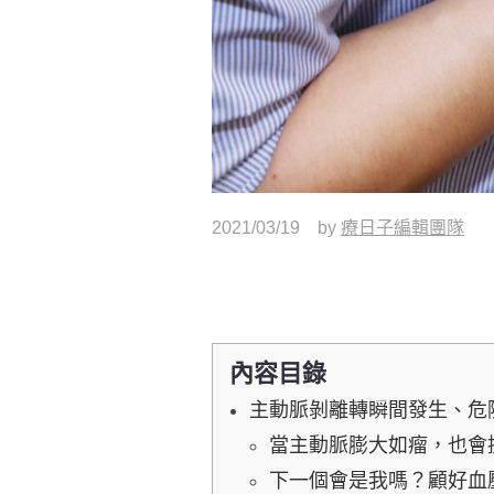
2021/03/19
by
療日子編輯團隊
內容目錄
主動脈剝離轉瞬間發生、危
當主動脈膨大如瘤，也會
下一個會是我嗎？顧好血