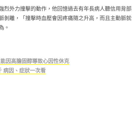
強烈外力撞擊的動作，他回憶過去有年長病人聽信用背部
脈剝離，「撞擊時血壓會因疼痛隨之升高，而且主動脈就
為。
可能因高膽固醇導致心因性休克
斤 病因、症狀一次看