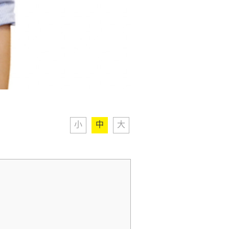
小
中
大