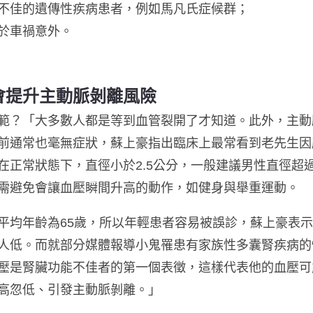
不佳的遺傳性疾病患者，例如馬凡氏症候群；
於車禍意外。
會提升主動脈剝離風險
範？「大多數人都是等到血管裂開了才知道。此外，主動
前通常也毫無症狀，蘇上豪指出臨床上最常看到老先生因
正常狀態下，直徑小於2.5公分，一般建議男性直徑超過
需避免會讓血壓瞬間升高的動作，如健身與舉重運動。
平均年齡為65歲，所以年輕患者容易被誤診，蘇上豪表
人低。而就部分媒體報導小鬼罹患有家族性多囊腎疾病的
壓是腎臟功能不佳者的第一個表徵，這樣代表他的血壓可
高忽低、引發主動脈剝離。」