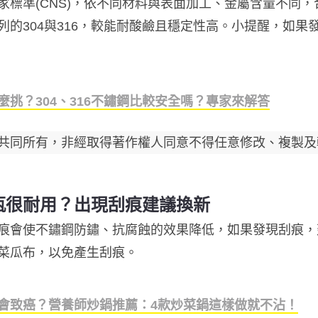
標準(CNS)，依不同材料與表面加工、金屬含量不同，
0系列的304與316，較能耐酸鹼且穩定性高。小提醒，如
挑？304、316不鏽鋼比較安全嗎？專家來解答
共同所有，非經取得著作權人同意不得任意修改、複製及
瓶很耐用？出現刮痕建議換新
痕會使不鏽鋼防鏽、抗腐蝕的效果降低，如果發現刮痕，
菜瓜布，以免產生刮痕。
會致癌？營養師炒鍋推薦：4款炒菜鍋這樣做就不沾！