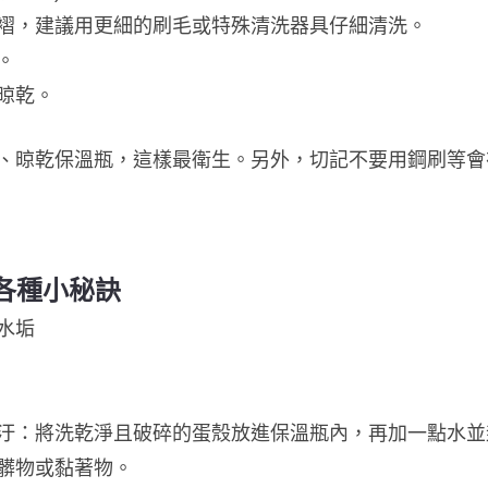
褶，建議用更細的刷毛或特殊清洗器具仔細清洗。
。
晾乾。
、晾乾保溫瓶，這樣最衛生。另外，切記不要用鋼刷等會
各種小秘訣
水垢
汙：將洗乾淨且破碎的蛋殼放進保溫瓶內，再加一點水並
髒物或黏著物。