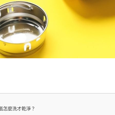
瓶怎麼洗才乾淨？