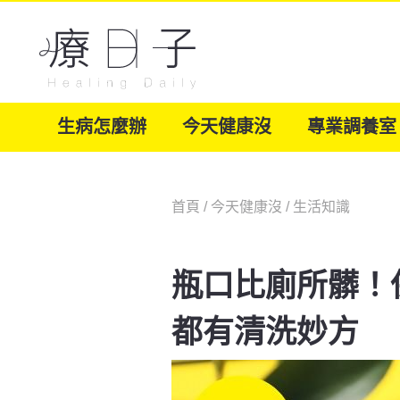
生病怎麼辦
今天健康沒
專業調養室
首頁
/
今天健康沒
/
生活知識
瓶口比廁所髒！
都有清洗妙方