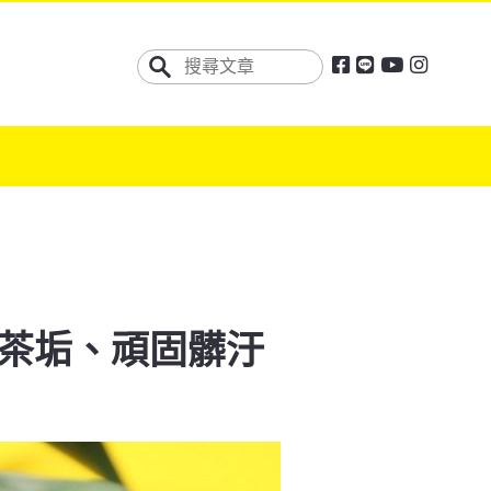
茶垢、頑固髒汙