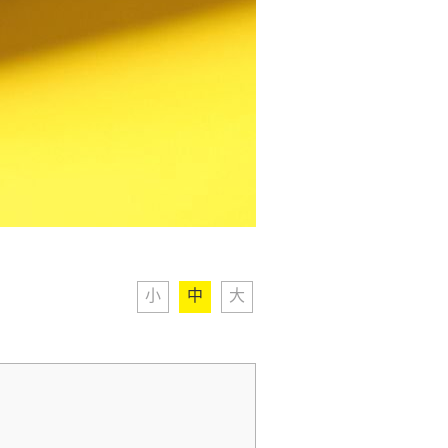
小
中
大