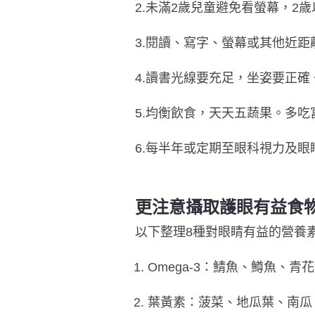
2.未滿2歲
兒童
避免看螢幕，2歲
3.閱讀、寫字、螢幕或其他近距離活
4.讀書光線要充足，坐姿要正確
5.均衡飲食，天天五蔬果。多
6.每半年或定期至眼科視力及眼
更注意攝取護眼有益食
以下整理8種對眼睛有益的營養
Omega-3：鯖魚、鱒魚、
葉黃素：菠菜、地瓜葉、南瓜