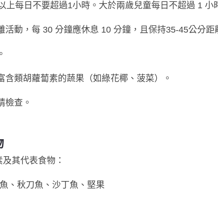
以上每日不要超過1小時。大於兩歲兒童每日不超過 1 小
動，每 30 分鐘應休息 10 分鐘，且保持35-45公分距
。
吃富含類胡蘿蔔素的蔬果（如綠花椰、菠菜）。
睛檢查。
物
素及其代表食物：
青花魚、秋刀魚、沙丁魚、堅果