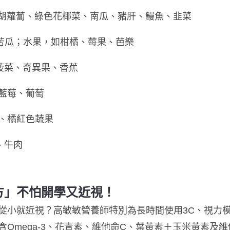
、胡蘿蔔、綠色花椰菜、南瓜、豬肝、鰻魚、韭菜
苦瓜；水果，如柑橘、莓果、芭樂
菠菜、奇異果、香蕉
藍莓、葡萄
、橘紅色蔬果
、牛肉
方」不怕開學又近視！
從小就近視？高敏敏營養師特別為長時間使用3C、視力
Omega-3、花青素、維他命C、葉黃素＋玉米黃素及