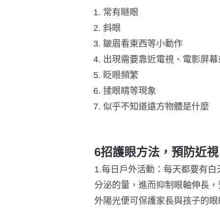
常有瞇眼
斜眼
皺眉看東西等小動作
出
現需要靠近電視、電影屏幕
眨眼頻繁
揉眼睛等現象
似乎不知道遠方物體是什麼
6招護眼方法，預防近視
1.每日戶外活動：每天都要有白
分泌的量，進而抑制眼軸伸長，
外陽光便可保護家長與孩子的眼