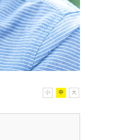
小
中
大