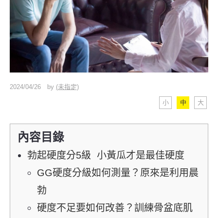
2024/04/26
by
(未指定)
小
中
大
內容目錄
勃起硬度分5級 小黃瓜才是最佳硬度
GG硬度分級如何測量？原來是利用晨
勃
硬度不足要如何改善？訓練骨盆底肌