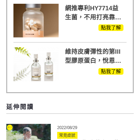
網推專利HY7714益
生菌，不用打亮靠養
出來的光
點我了解
維持皮膚彈性的第III
型膠原蛋白，悅恩詩
給予寶寶般的肌膚感
點我了解
受
延伸閱讀
2022/08/29
常見症狀