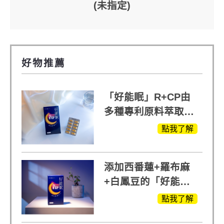
(未指定)
好物推薦
「好能眠」R+CP由
多種專利原料萃取、
白鳳豆、羅布麻、西
點我了解
蕃蓮，陳亞蘭思維清
晰的關鍵!
添加西番蓮+羅布麻
+白鳳豆的「好能
眠」，獨家專利配
點我了解
方，好好聊日子推薦