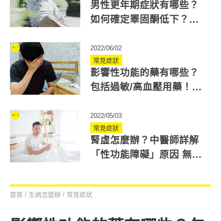
男性更年期症狀有哪些？
如何確定睪固酮低下？專
家建議2檢測量表
2022/06/02
常見症狀
影響性功能的藥有哪些？
包括過敏/高血壓用藥！藥
師：看這張圖就懂
2022/05/03
常見症狀
腎虛怎麼辦？中醫師詳解
「性功能障礙」原因 無法
晨勃就要注意！
首頁
/
生病怎麼辦
/
常見症狀