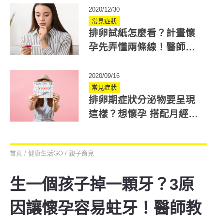
師詳解
2020/12/30
常見症狀
排卵試紙怎麼看？計畫懷
孕先弄懂兩條線！醫師分
析準確度
2020/09/16
常見症狀
排卵期症狀分泌物要呈現
這樣？想懷孕 搭配月經週
期計算更準確！
首頁
/
健康生活GO
/
親子育兒
生一個孩子掉一顆牙？3原
因讓懷孕容易蛀牙！醫師教