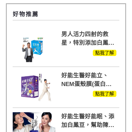
好物推薦
男人活力四射的救
星，特別添加白鳳豆
萃取 五色瑪卡
點我了解
MOMO熱賣中
好能生醫好能立、
NEM蛋殼膜(蛋白聚
醣)關鍵配方，厲害其
點我了解
他產品27倍
好能生醫好能眠、添
加白鳳豆，幫助陳亞