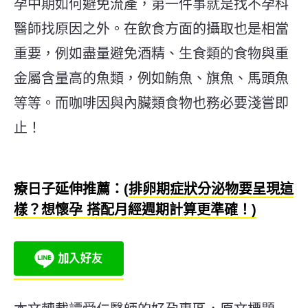
孕中期如何避免流產
，第一件事就是找不孕科
醫師找原因之外。在飲食方面的攝取也是相當
重要，例如盡量避免
酒精、生食類的食物與重
金屬含量高的魚類，例如鮪魚、
旗魚、馬頭魚
等等。
而咖啡因與內臟類食物也務必要淺嘗即
止！
療日子延伸推薦：(
排卵期症狀分泌物要呈現這
樣？想懷孕 搭配月經週期計算更準確！)