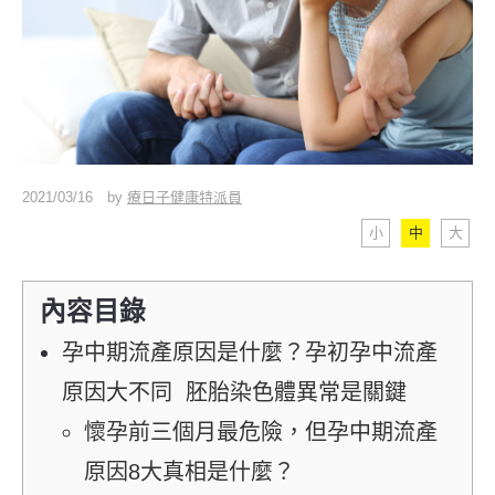
2021/03/16
by
療日子健康特派員
小
中
大
內容目錄
孕中期流產原因是什麼？孕初孕中流產
原因大不同 胚胎染色體異常是關鍵
懷孕前三個月最危險，但孕中期流產
原因8大真相是什麼？