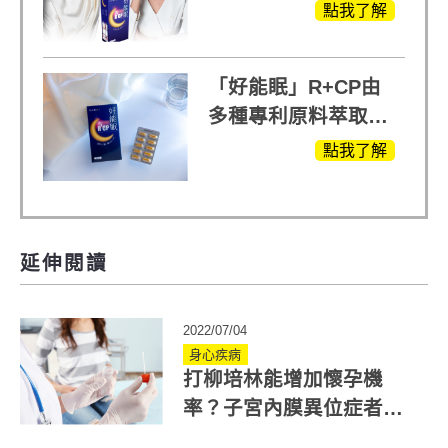
蘭入睡的力量
點我了解
「好能眠」R+CP由
多種專利原料萃取、
白鳳豆、羅布麻、西
點我了解
蕃蓮，陳亞蘭思維清
晰的關鍵!
延伸閱讀
2022/07/04
身心疾病
打柳培林能增加懷孕機
率？子宮內膜異位症者想
懷孕該怎麼辦？生殖學醫