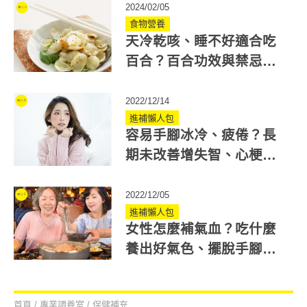
2024/02/05
食物營養
天冷乾咳、睡不好適合吃
百合？百合功效與禁忌有
哪些？醫推2道養生料理
2022/12/14
進補懶人包
容易手腳冰冷、疲倦？長
期未改善增失智、心梗風
險！改善血液循環不好吃
什麼？
2022/12/05
進補懶人包
女性怎麼補氣血？吃什麼
養出好氣色、擺脫手腳冰
冷？中醫師建議1湯品
首頁
/
專業調養室
/
保健補充