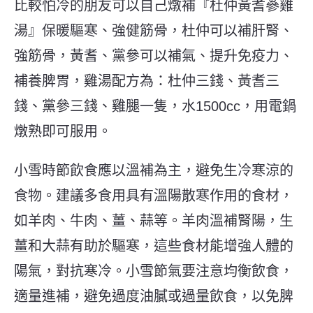
比較怕冷的朋友可以自己燉補『杜仲黃耆蔘雞
湯』保暖驅寒、強健筋骨，杜仲可以補肝腎、
強筋骨，黃耆、黨參可以補氣、提升免疫力、
補養脾胃，雞湯配方為：杜仲三錢、黃耆三
錢、黨參三錢、雞腿一隻，水1500cc，用電鍋
燉熟即可服用。
小雪時節飲食應以溫補為主，避免生冷寒涼的
食物。建議多食用具有溫陽散寒作用的食材，
如羊肉、牛肉、薑、蒜等。羊肉溫補腎陽，生
薑和大蒜有助於驅寒，這些食材能增強人體的
陽氣，對抗寒冷。小雪節氣要注意均衡飲食，
適量進補，避免過度油膩或過量飲食，以免脾