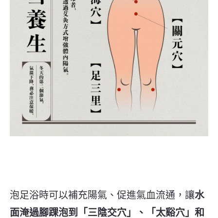
泡足浴時可以補充陽氣、促進氣血流通，讓
水
面淹過腳踝泡到「三陰交穴」、「太谿穴」和