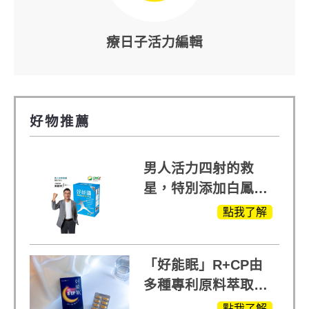
療日子活力編輯
好物推薦
男人活力四射的救
星，特別添加白鳳豆
萃取 五色瑪卡
點我了解
MOMO熱賣中
「好能眠」R+CP由
多種專利原料萃取、
白鳳豆、羅布麻、西
點我了解