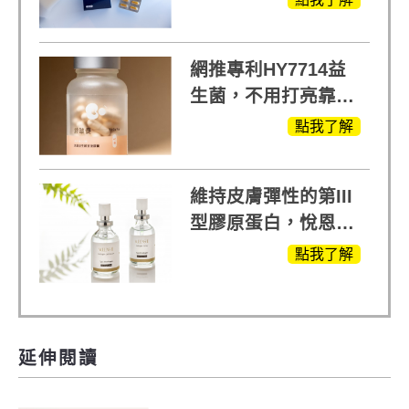
蕃蓮，陳亞蘭思維清
晰的關鍵!
網推專利HY7714益
生菌，不用打亮靠養
出來的光
點我了解
維持皮膚彈性的第III
型膠原蛋白，悅恩詩
給予寶寶般的肌膚感
點我了解
受
延伸閱讀