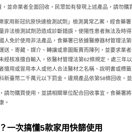
入及販賣，並命業者全面回收，民眾如有發現上述產品，請勿購
ex 富樂家用新冠抗原快速檢測試劑」檢測異常乙案，經食
量非法檢測試劑恐造成診斷錯誤，使陽性患者無法及時得
國人免於使用非法產品，食藥署已依據醫療器材管理法第
運送、寄藏、媒介、轉讓或意圖販賣而陳列，並要求業者
未經核准擅自輸入，依醫材管理法第62條規定，處三年
者擅用或冒用本人或他人合法醫材之名稱、說明書或標籤
科新臺幣二千萬元以下罰金。違規產品依第58條回收，並
，請勿購買使用，並請相關單位配合回收事宜。食藥署將
康。
？一次搞懂5款家用快篩使用