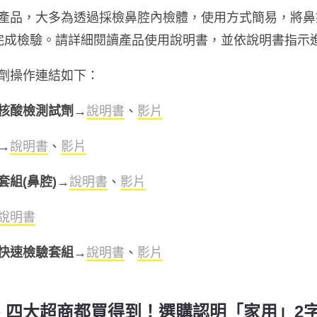
產品，大多為透過採檢鼻腔內檢體，使用方式簡易，將鼻
完成檢驗。請詳細閱讀產品使用說明書，並依說明書指示
劑操作連結如下：
核酸檢測試劑
→
說明書
、
影片
→
說明書
、
影片
組(鼻腔)
→
說明書
、
影片
說明書
快速檢驗套組
→
說明書
、
影片
、四大超商都買得到！選購認明「家用」2