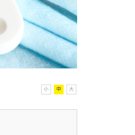
小
中
大