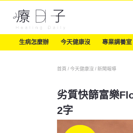
生病怎麼辦
今天健康沒
專業調養室
首頁
/
今天健康沒
/
新聞報導
劣質快篩富樂Fl
2字