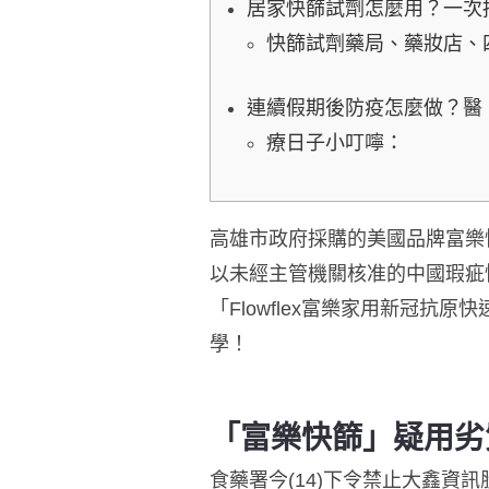
居家快篩試劑怎麼用？一次
快篩試劑藥局、藥妝店、
連續假期後防疫怎麼做？醫
療日子小叮嚀：
高雄市政府採購的美國品牌富樂快
以未經主管機關核准的中國瑕疵
「Flowflex富樂家用新冠
學！
「富樂快篩」疑用劣
食藥署今(14)下令禁止大鑫資訊