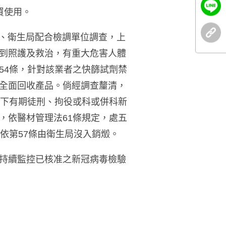
買使用。
藥署、衛生局配合檢調單位調查，上
到照護及救治，有重大危害人體
54條，針對該業者之快篩試劑禁
全面回收產品。倘經調查釐清，
以下有期徒刑、拘役或科或併科新
，依醫材管理法61條規定，處五
依第57條由衛生局沒入銷燬。
持續監控已核准之新冠病毒檢驗