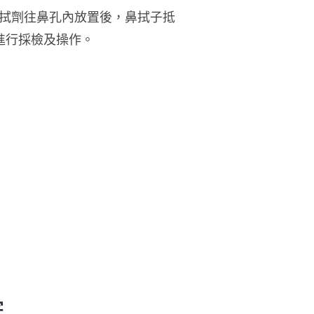
拭劑往鼻孔內放置後，鼻拭子抵
進行採檢及操作。
字