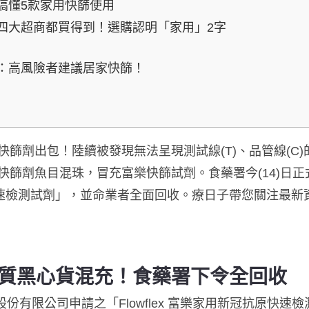
搞懂5款家用快篩使用
四大超商都買得到！選購認明「家用」2字
：高風險者建議居家快篩！
篩劑出包！陸續被發現無法呈現測試線(T)、品管線(C
快篩劑魚目混珠，冒充富樂快篩試劑。食藥署今(14)日
抗原快速檢測試劑」，並命業者全面回收。療日子帶您關注最
質黑心貨混充！食藥署下令全回收
股份有限公司申請之「Flowflex 富樂家用新冠抗原快