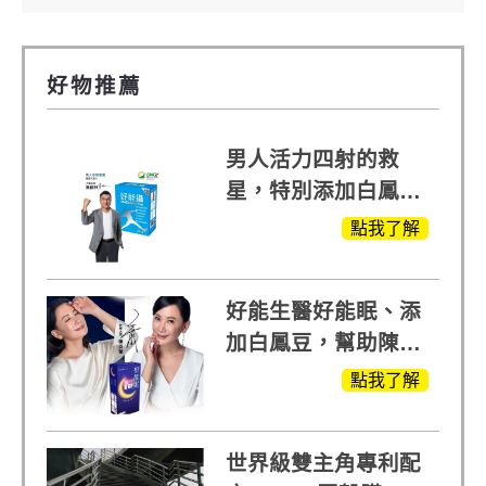
好物推薦
男人活力四射的救
星，特別添加白鳳豆
萃取 五色瑪卡
點我了解
MOMO熱賣中
好能生醫好能眠、添
加白鳳豆，幫助陳亞
蘭入睡的力量
點我了解
世界級雙主角專利配