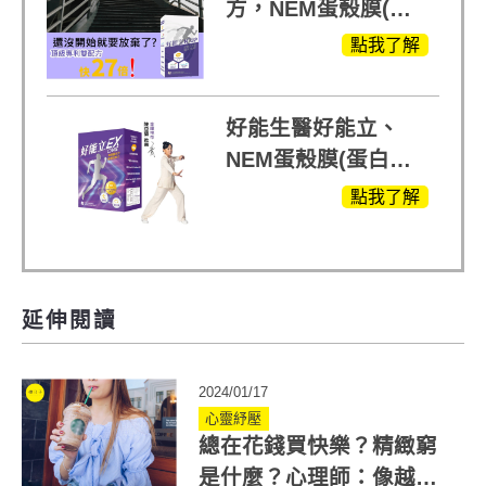
方，NEM蛋殼膜(蛋
白聚醣)+UCll原裝進
點我了解
口，超越葡萄糖胺
+軟骨素
好能生醫好能立、
NEM蛋殼膜(蛋白聚
醣)關鍵配方，厲害其
點我了解
他產品27倍
延伸閱讀
2024/01/17
心靈紓壓
總在花錢買快樂？精緻窮
是什麼？心理師：像越級