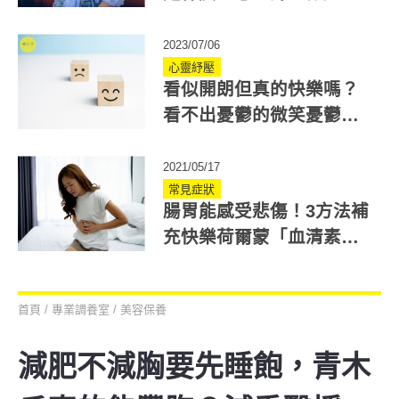
打怪！長期恐引發焦慮、
情緒低落
2023/07/06
心靈紓壓
看似開朗但真的快樂嗎？
看不出憂鬱的微笑憂鬱症
是什麼？留意4徵兆
2021/05/17
常見症狀
腸胃能感受悲傷！3方法補
充快樂荷爾蒙「血清素」
免於腸胃病
首頁
/
專業調養室
/
美容保養
減肥不減胸要先睡飽，青木