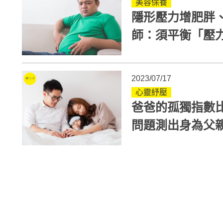
美容保養
隱形壓力增肥胖
師：須平衡「壓
分泌
2023/07/17
心靈紓壓
爸爸的孤獨指數比
問題測出身為父