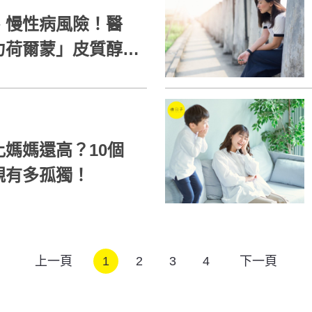
、慢性病風險！醫
力荷爾蒙」皮質醇的
媽媽還高？10個
親有多孤獨！
上一頁
1
2
3
4
下一頁