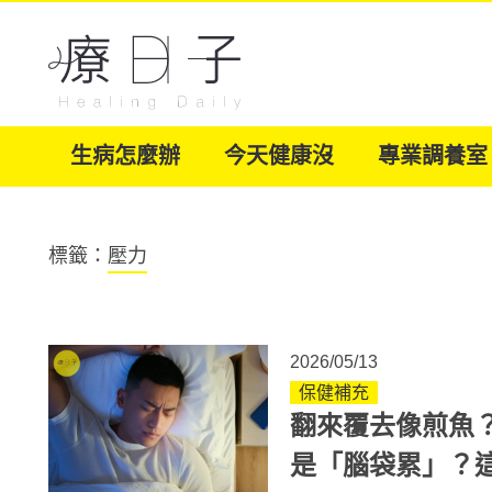
生病怎麼辦
今天健康沒
專業調養室
標籤：
壓力
2026/05/13
保健補充
翻來覆去像煎魚
是「腦袋累」？