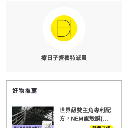
療日子營養特派員
好物推薦
世界級雙主角專利配
方，NEM蛋殼膜(蛋
白聚醣)+UCll原裝進