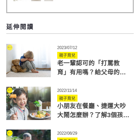
延伸閱讀
2023/07/12
親子育兒
老一輩認可的「打罵教
育」有用嗎？給父母的情
商課：學會停一下
2022/11/14
親子育兒
小朋友在餐廳、捷運大吵
大鬧怎麼辦？了解3個孩子
吵鬧原因幫你換位思考！
2022/08/29