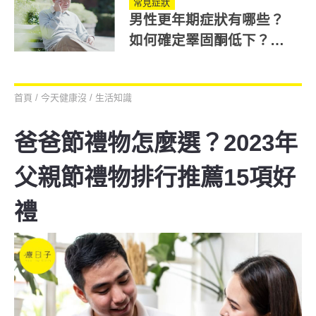
常見症狀
男性更年期症狀有哪些？
如何確定睪固酮低下？專
家建議2檢測量表
首頁
/
今天健康沒
/
生活知識
爸爸節禮物怎麼選？2023年
父親節禮物排行推薦15項好
禮