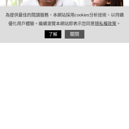
為提供最佳的閱讀服務，本網站採用cookies分析技術，以持續
優化用戶體驗。繼續瀏覽本網站即表示您同意
隱私權政策
。
分享
了解
關閉
2023/07/21
by
(未指定)
內容目錄
爸爸節禮物怎麼選？快看父親節禮物排
行推薦15項好禮
好能立N⁺UP 美國專利NEM蛋白聚醣
+瑞士UC-ll