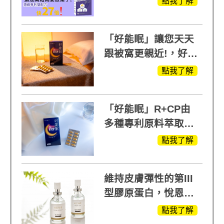
點我了解
口，超越葡萄糖胺
+軟骨素
「好能眠」讓您天天
跟被窩更親近!，好能
生醫X陳亞蘭推薦!
點我了解
「好能眠」R+CP由
多種專利原料萃取、
白鳳豆、羅布麻、西
點我了解
蕃蓮，陳亞蘭思維清
晰的關鍵!
維持皮膚彈性的第III
型膠原蛋白，悅恩詩
給予寶寶般的肌膚感
點我了解
受