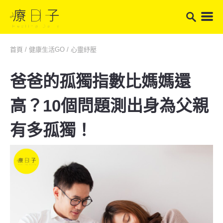
首頁
/
健康生活GO
/
心靈紓壓
爸爸的孤獨指數比媽媽還
高？10個問題測出身為父親
有多孤獨！