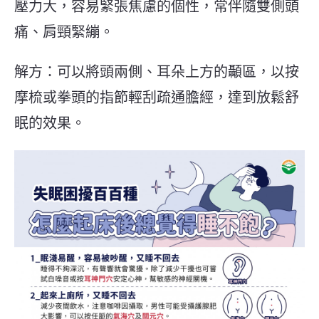
壓力大，容易緊張焦慮的個性，常伴隨雙側頭
痛、肩頸緊繃。
解方：可以將頭兩側、耳朵上方的顳區，以按
摩梳或拳頭的指節輕刮疏通膽經，達到放鬆舒
眠的效果。