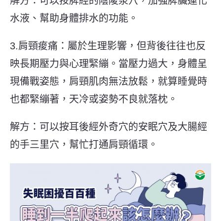
解方：可以按脾經的陰陵泉穴，加強脾臟運化
水液、幫助身體排水的功能。
3.肩頸痠痛：屬於生理影響，但背後往往也反
映長期壓力與心理緊繃。當壓力過大，身體呈
現備戰姿態，肩頸肌肉無法放鬆，就算睡覺時
也都緊繃著，天冷或姿勢不良就落枕。
解方：可以按耳後經外奇穴的安眠穴及大腸經
的手三里穴，幫忙打通肩頸循環。