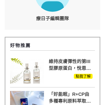
療日子編輯團隊
好物推薦
維持皮膚彈性的第III
型膠原蛋白，悅恩詩
給予寶寶般的肌膚感
點我了解
受
「好能眠」R+CP由
多種專利原料萃取、