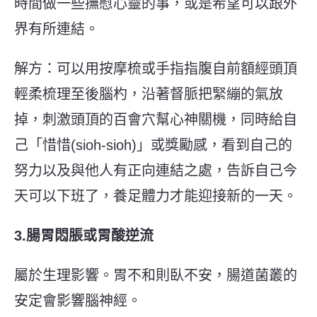
時間做一些撫慰心靈的事，或是希望可以跟外
界有所連結。
解方：可以用按摩梳或手指指腹自前額經頭頂
輕柔梳理至後腦杓，沿著督脈把緊繃的氣放
掉，刺激頭頂的百會穴幫心神關機，同時給自
己「惜惜(sioh-sioh)」或獎勵感，看到自己的
努力以及與他人有正向連結之處，告訴自己今
天可以下班了，養足體力才能迎接新的一天。
3.腸胃悶脹或胃酸逆流
屬於生理影響。胃不和則臥不安，腸道菌叢的
安定會影響腦神經。