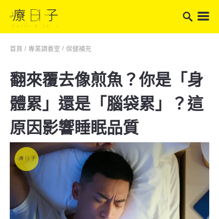
首頁
/
專業調養室
/
保健補充
翻來覆去像煎魚？你是「身
體累」還是「腦袋累」？這
原因影響睡眠品質