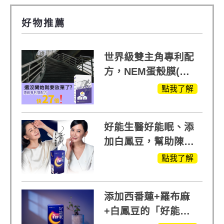
好物推薦
世界級雙主角專利配
方，NEM蛋殼膜(蛋
白聚醣)+UCll原裝進
點我了解
口，超越葡萄糖胺
+軟骨素
好能生醫好能眠、添
加白鳳豆，幫助陳亞
蘭入睡的力量
點我了解
添加西番蓮+羅布麻
+白鳳豆的「好能