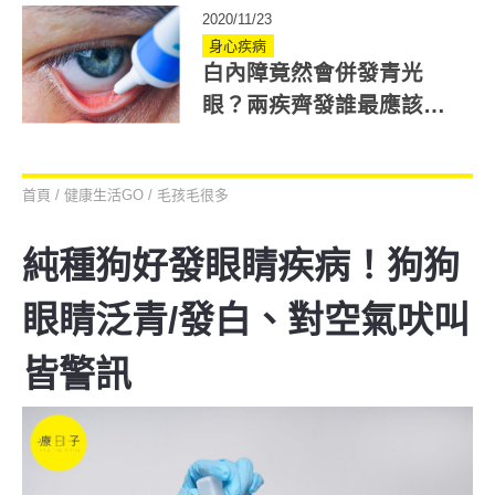
2020/11/23
身心疾病
白內障竟然會併發青光
眼？兩疾齊發誰最應該優
先治療？
首頁
/
健康生活GO
/
毛孩毛很多
純種狗好發眼睛疾病！狗狗
眼睛泛青/發白、對空氣吠叫
皆警訊