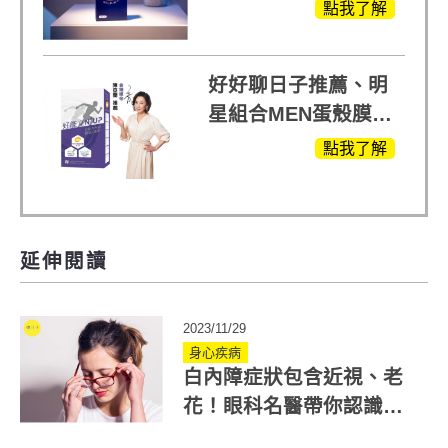
眠」，獨家專利配
點我了解
方，好好聊日子推薦
好好聊日子推薦、明
星組合MEN蛋殼膜
(蛋白聚醣)+UCII，超
點我了解
越任何市售關鍵產品
延伸閱讀
2023/11/29
身心疾病
白內障症狀包含近視、老
花！眼科名醫帶你認識白
內障三階段