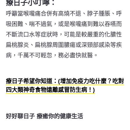
療日子小叮嚀：
呼籲當喉嚨痛合併有高燒不退、脖子腫脹、呼
吸困難、喘不過氣，或是喉嚨痛到難以吞嚥而
不斷流口水等症狀時，可能是較嚴重的化膿性
扁桃腺炎、扁桃腺周圍膿瘍或深頸部感染等疾
病，千萬不可輕忽，務必盡快就醫。
療日子希望你知道：(增加免疫力吃什麼？吃對
四大類神奇食物遠離感冒防生病！)
好好聊日子 療癒你的健康生活