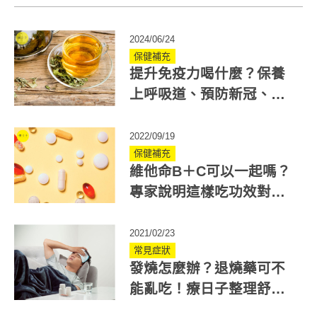
2024/06/24
保健補充
提升免疫力喝什麼？保養
上呼吸道、預防新冠、喉
嚨痛3種茶這樣喝
2022/09/19
保健補充
維他命B＋C可以一起嗎？
專家說明這樣吃功效對人
體更好！
2021/02/23
常見症狀
發燒怎麼辦？退燒藥可不
能亂吃！療日子整理舒緩
發燒的方式