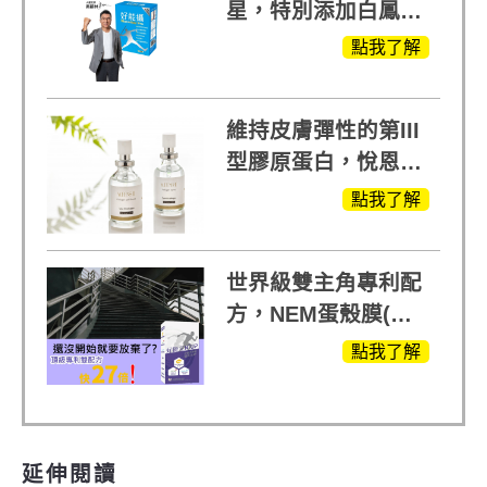
星，特別添加白鳳豆
萃取 五色瑪卡
點我了解
MOMO熱賣中
維持皮膚彈性的第III
型膠原蛋白，悅恩詩
給予寶寶般的肌膚感
點我了解
受
世界級雙主角專利配
方，NEM蛋殼膜(蛋
白聚醣)+UCll原裝進
點我了解
口，超越葡萄糖胺
+軟骨素
延伸閱讀