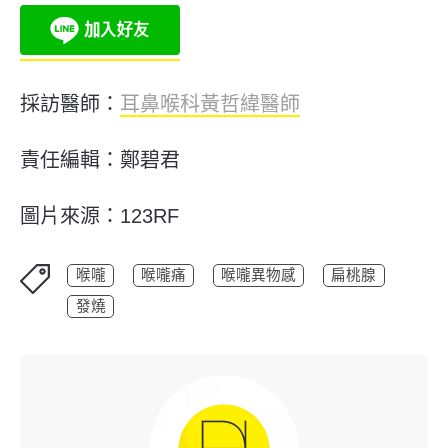
採訪醫師：
耳鼻喉科黃哲緯醫師
責任編輯：鄭碧君
圖片來源：123RF
喉嚨
喉嚨痛
喉嚨異物感
扁桃腺
發燒