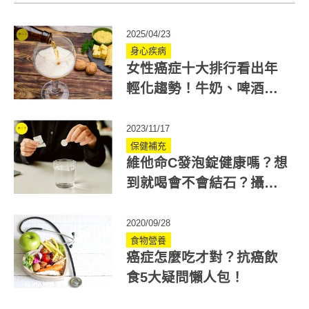
2025/04/23
身心疾病
女性癌症十大排行看出年
輕化趨勢！牛奶、啤酒吃
出癌症體質？
2023/11/17
保健補充
維他命C發泡錠健康嗎？想
到就喝會不會結石？攝取
量是重點！2類人不適合
2020/09/28
食物營養
癌症怎麼吃才對？抗癌飲
食5大疑問懶人包！