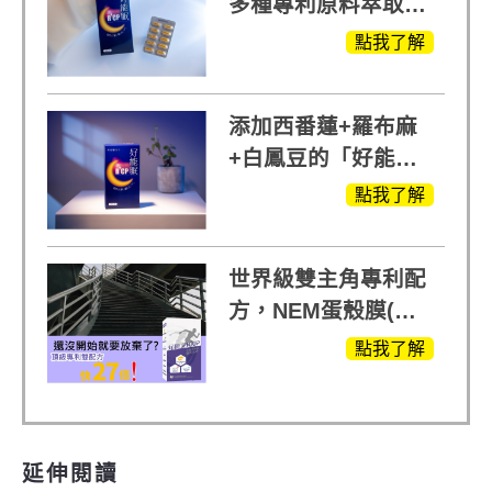
多種專利原料萃取、
白鳳豆、羅布麻、西
點我了解
蕃蓮，陳亞蘭思維清
晰的關鍵!
添加西番蓮+羅布麻
+白鳳豆的「好能
眠」，獨家專利配
點我了解
方，好好聊日子推薦
世界級雙主角專利配
方，NEM蛋殼膜(蛋
白聚醣)+UCll原裝進
點我了解
口，超越葡萄糖胺
+軟骨素
延伸閱讀