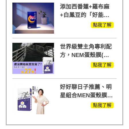
添加西番蓮+羅布麻
+白鳳豆的「好能
眠」，獨家專利配
點我了解
方，好好聊日子推薦
世界級雙主角專利配
方，NEM蛋殼膜(蛋
白聚醣)+UCll原裝進
點我了解
口，超越葡萄糖胺
+軟骨素
好好聊日子推薦、明
星組合MEN蛋殼膜
(蛋白聚醣)+UCII，超
點我了解
越任何市售關鍵產品