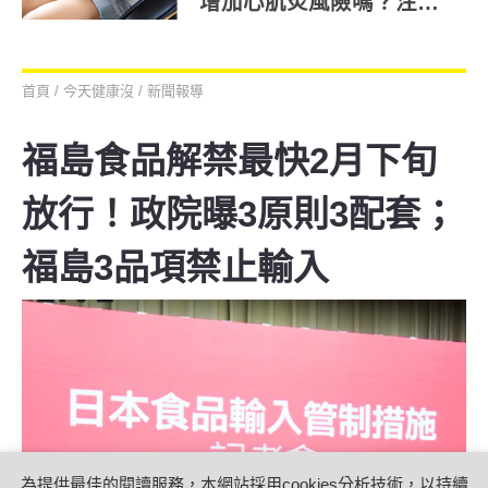
增加心肌炎風險嗎？注意5
大心肌炎症狀！
首頁
/
今天健康沒
/
新聞報導
福島食品解禁最快2月下旬
放行！政院曝3原則3配套；
福島3品項禁止輸入
為提供最佳的閱讀服務，本網站採用cookies分析技術，以持續