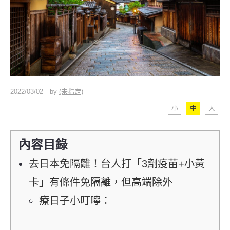
2022/03/02
by
(未指定)
小
中
大
內容目錄
去日本免隔離！台人打「3劑疫苗+小黃
卡」有條件免隔離，但高端除外
療日子小叮嚀：