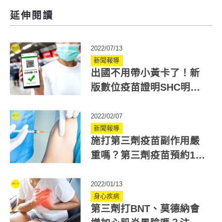
延伸閱讀
2022/07/13
新聞報導
出國不用帶小黃卡了！新
版數位疫苗證明SHC明啟
用；美國歐盟兩版本申請
一次看
2022/02/07
新聞報導
施打第三劑疫苗副作用嚴
重嗎？第三劑疫苗預約10
大QA懶人包！
2022/01/13
身心疾病
第三劑打BNT、莫德納會