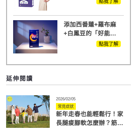
點我了解
越任何市售關鍵產品
添加西番蓮+羅布麻
+白鳳豆的「好能
眠」，獨家專利配
點我了解
方，好好聊日子推薦
延伸閱讀
2026/02/05
常見症狀
新年走春也能輕鬆行！家
長腿痠腳軟怎麼辦？筋骨
保養3招