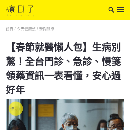
首頁
/
今天健康沒
/
新聞報導
【春節就醫懶人包】生病別
驚！全台門診、急診、慢箋
領藥資訊一表看懂，安心過
好年