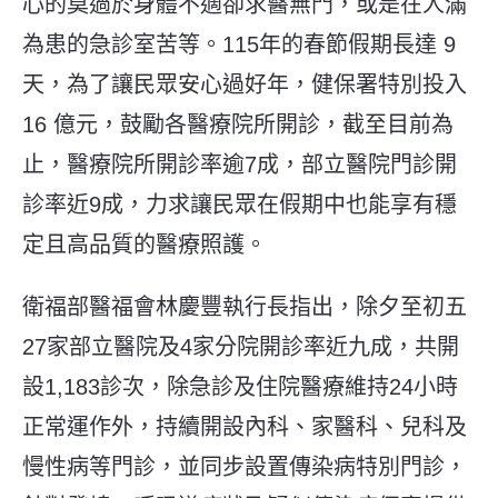
心的莫過於身體不適卻求醫無門，或是在人滿
為患的急診室苦等。
115
年的春節假期長達
9
天，為了讓民眾安心過好年，健保署特別投入
16
億元，鼓勵各醫療院所開診，截至目前為
止，醫療院所開診率逾
7
成，部立醫院門診開
診率近
9
成，力求讓民眾在假期中也能享有穩
定且高品質的醫療照護。
衛福部醫福會林慶豐執行長指出，除夕至初五
27家部立醫院及4家分院開診率近九成，共開
設1,183診次，除急診及住院醫療維持24小時
正常運作外，持續開設內科、家醫科、兒科及
慢性病等門診，並同步設置傳染病特別門診，