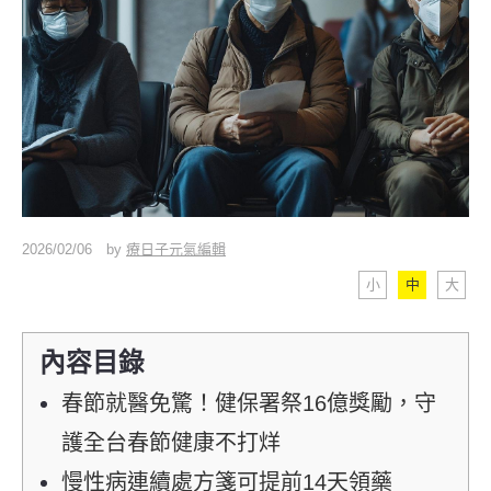
2026/02/06
by
療日子元氣編輯
小
中
大
內容目錄
春節就醫免驚！健保署祭16億獎勵，守
護全台春節健康不打烊
慢性病連續處方箋可提前14天領藥