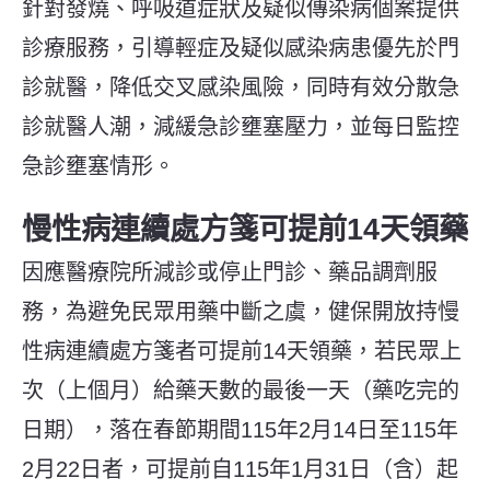
針對發燒、呼吸道症狀及疑似傳染病個案提供
診療服務，引導輕症及疑似感染病患優先於門
診就醫，降低交叉感染風險，同時有效分散急
診就醫人潮，減緩急診壅塞壓力，並每日監控
急診壅塞情形。
慢性病連續處方箋可提前
14
天領藥
因應醫療院所減診或停止門診、藥品調劑服
務，為避免民眾用藥中斷之虞，健保開放持慢
性病連續處方箋者可提前14天領藥，若民眾上
次（上個月）給藥天數的最後一天（藥吃完的
日期），落在春節期間115年2月14日至115年
2月22日者，可提前自115年1月31日（含）起