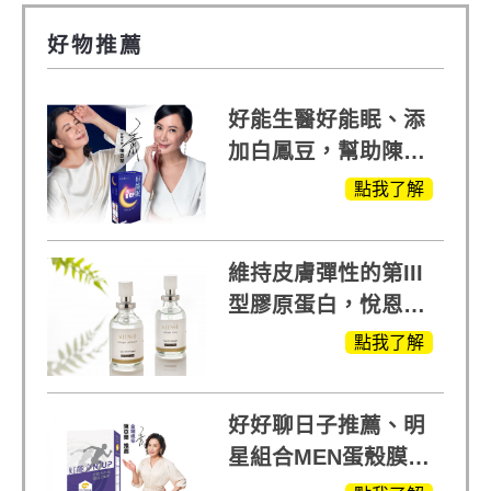
好物推薦
好能生醫好能眠、添
加白鳳豆，幫助陳亞
蘭入睡的力量
點我了解
維持皮膚彈性的第III
型膠原蛋白，悅恩詩
給予寶寶般的肌膚感
點我了解
受
好好聊日子推薦、明
星組合MEN蛋殼膜
(蛋白聚醣)+UCII，超