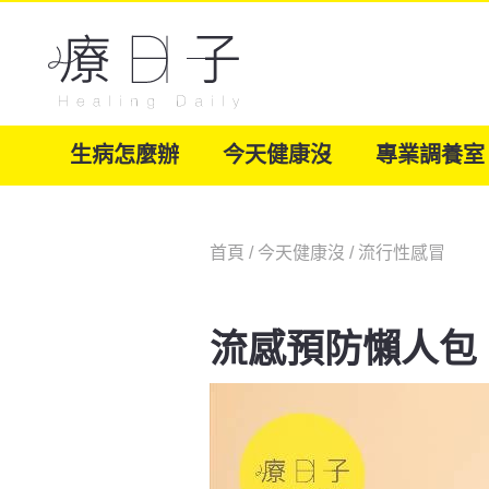
生病怎麼辦
今天健康沒
專業調養室
首頁
/
今天健康沒
/
流行性感冒
流感預防懶人包