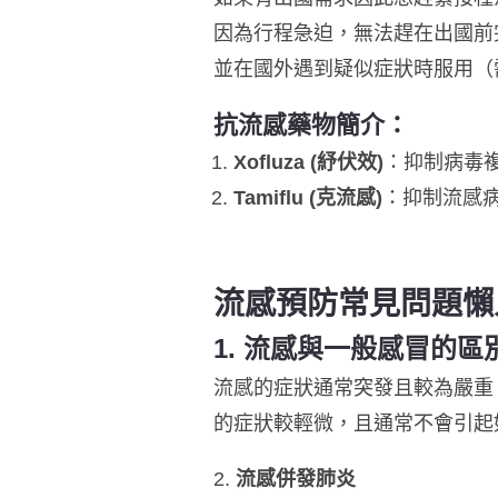
因為行程急迫，無法趕在出國前完成
並在國外遇到疑似症狀時服用（
抗流感藥物簡介：
Xofluza (紓伏效)
：抑制病毒
Tamiflu (克流感)
：抑制流感
流感預防常見問題懶
1.
流感與一般感冒的區
流感的症狀通常突發且較為嚴重
的症狀較輕微，且通常不會引起
2.
流感併發肺炎