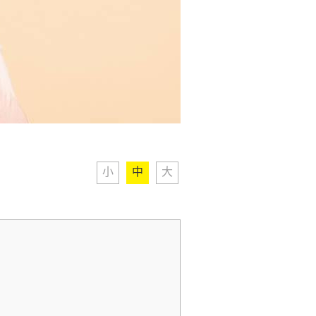
小
中
大