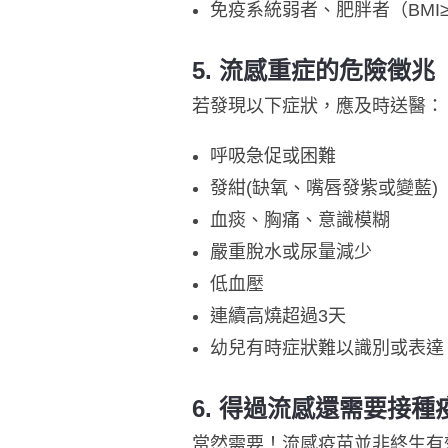
免疫系統弱者、肥胖者（BMI≥
5.
流感重症的危險徵兆
若發現以下症狀，應及時送醫：
呼吸急促或困難
發紺(缺氧、嘴唇發紫或變藍)
血痰、胸痛、意識模糊
嚴重脫水或尿量減少
低血壓
連續高燒超過3天
幼兒有時症狀難以識別或表達
6.
得過流感還需要接種
當然需要！流感疫苗並非終生有