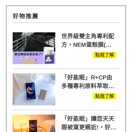
好物推薦
世界級雙主角專利配
方，NEM蛋殼膜(蛋
白聚醣)+UCll原裝進
點我了解
口，超越葡萄糖胺
+軟骨素
「好能眠」R+CP由
多種專利原料萃取、
白鳳豆、羅布麻、西
點我了解
蕃蓮，陳亞蘭思維清
晰的關鍵!
「好能眠」讓您天天
跟被窩更親近!，好能