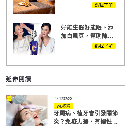
生醫X陳亞蘭推薦!
點我了解
好能生醫好能眠、添
加白鳳豆，幫助陳亞
蘭入睡的力量
點我了解
延伸閱讀
2023/02/23
身心疾病
牙周病、植牙會引發關節
炎？免疫力差、有慢性發
炎需警覺5大牙周病風險！