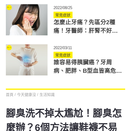
2022/08/25
常見症狀
怎麼止牙痛？先區分2種
痛！牙醫師：肝腎不好的
人要注意止痛藥
2022/03/11
常見症狀
誰容易得胰臟癌？牙周
病、肥胖、B型血皆高危險
群？5招預防沉默癌王
首頁
/
今天健康沒
/
生活知識
腳臭洗不掉太尷尬！腳臭怎
麼辦？6個方法讓鞋襪不易