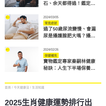
石、余天都得過！鑑定專
家秦嗣林分享3招防範
2024/03/05
常見症狀
過了50歲尿流變慢、會漏
尿是攝護腺肥大嗎？攝護
腺如何自我檢查？超過這
分數要就醫
2024/02/26
保健補充
寶物鑑定專家秦嗣林健康
秘訣：人生下半場保養需
要微量元素，走路是最好
的動態保養！
首頁
/
今天健康沒
/
生活知識
2025生肖健康運勢排行出