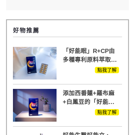
好物推薦
「好能眠」R+CP由
多種專利原料萃取、
白鳳豆、羅布麻、西
點我了解
蕃蓮，陳亞蘭思維清
晰的關鍵!
添加西番蓮+羅布麻
+白鳳豆的「好能
眠」，獨家專利配
點我了解
方，好好聊日子推薦