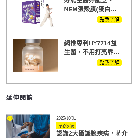
好能生醫好能立、
NEM蛋殼膜(蛋白聚
醣)關鍵配方，厲害其
點我了解
他產品27倍
網推專利HY7714益
生菌，不用打亮靠養
出來的光
點我了解
延伸閱讀
2025/10/01
身心疾病
認識2大攝護腺疾病，蔣介