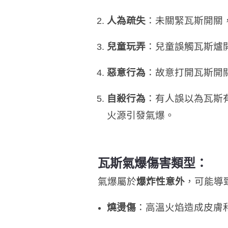
人為疏失
：未關緊瓦斯開關
兒童玩弄
：兒童誤觸瓦斯爐
惡意行為
：故意打開瓦斯開
自殺行為
：有人誤以為瓦斯
火源引發氣爆。
瓦斯氣爆傷害類型：
氣爆屬於
爆炸性意外
，可能導
燒燙傷
：高溫火焰造成皮膚