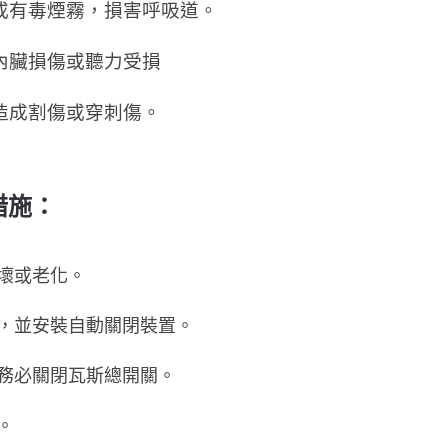
或有毒煙霧，損害呼吸道。
內臟損傷或聽力受損
造成割傷或穿刺傷。
措施：
壞或老化。
，並安裝自動關閉裝置。
務必關閉瓦斯總開關。
。