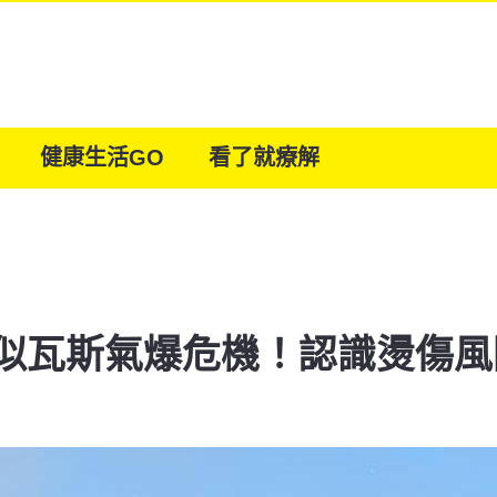
健康生活GO
看了就療解
似瓦斯氣爆危機！認識燙傷風