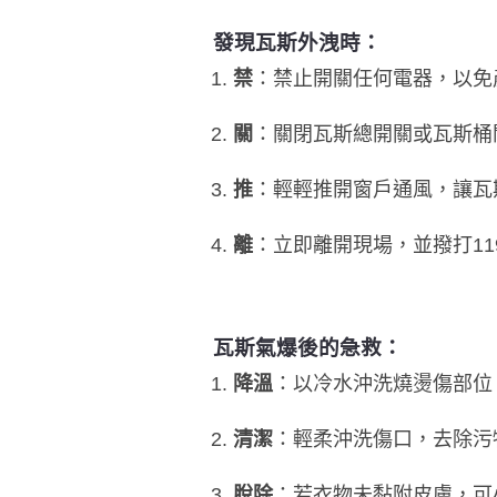
發現瓦斯外洩時：
禁
：禁止開關任何電器，以免
關
：關閉瓦斯總開關或瓦斯桶
推
：輕輕推開窗戶通風，讓瓦
離
：立即離開現場，並撥打11
瓦斯氣爆後的急救：
降溫
：以冷水沖洗燒燙傷部位
清潔
：輕柔沖洗傷口，去除污
脫除
：若衣物未黏附皮膚，可