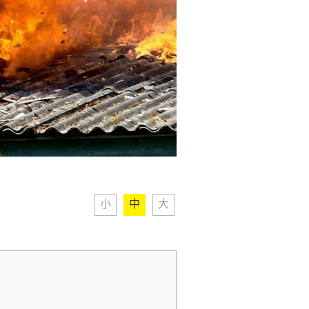
小
中
大