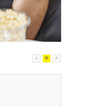
小
中
大