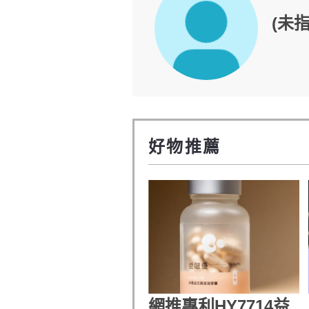
(未指
好物推薦
網推專利HY7714益