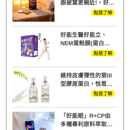
跟被窩更親近!，好能
生醫X陳亞蘭推薦!
點我了解
好能生醫好能立、
NEM蛋殼膜(蛋白聚
醣)關鍵配方，厲害其
點我了解
他產品27倍
維持皮膚彈性的第III
型膠原蛋白，悅恩詩
給予寶寶般的肌膚感
點我了解
受
「好能眠」R+CP由
多種專利原料萃取、