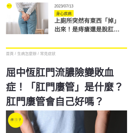
2023/07/13
身心疾病
上廁所突然有東西「掉」
出來！是痔瘡還是脫肛？
脫肛怎麼辦？
首頁
/
生病怎麼辦
/
常見症狀
屈中恆肛門流膿險變敗血
症！「肛門廔管」是什麼？
肛門廔管會自己好嗎？