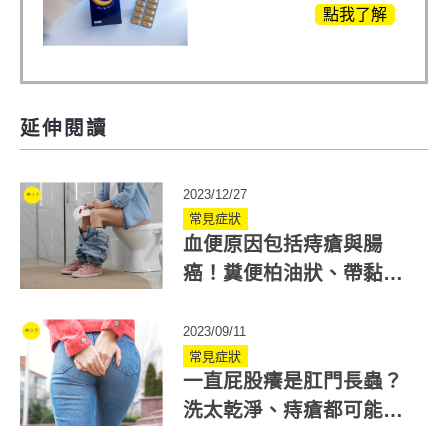
白鳳豆、羅布麻、西
點我了解
蕃蓮，陳亞蘭思維清
晰的關鍵!
延伸閱讀
2023/12/27
常見症狀
血便原因包括痔瘡與腸
癌！糞便柏油狀、帶黏液
者須就醫檢測
2023/09/11
常見症狀
一直屁股癢是肛門長蟲？
洗太乾淨、痔瘡都可能是
肛門癢原因！如何改善？