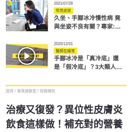
2021/07/28
常見症狀
久坐、手腳冰冷慢性病 竟
與坐姿不良有關？專家:指
尖按摩法輕鬆改善
2020/12/01
醫師在線等
手腳冰冷是「真冷底」還
是「假冷底」？3大類人該
注意！
首頁
/
專業調養室
/
保健補充
治療又復發？異位性皮膚炎
飲食這樣做！補充對的營養