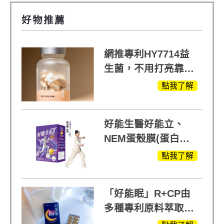
好物推薦
網推專利HY7714益
生菌，不用打亮靠養
出來的光
點我了解
好能生醫好能立、
NEM蛋殼膜(蛋白聚
醣)關鍵配方，厲害其
點我了解
他產品27倍
「好能眠」R+CP由
多種專利原料萃取、
白鳳豆、羅布麻、西