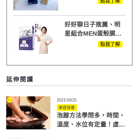
點我了解
蕃蓮，陳亞蘭思維清
晰的關鍵!
好好聊日子推薦、明
星組合MEN蛋殼膜
(蛋白聚醣)+UCII，超
點我了解
越任何市售關鍵產品
延伸閱讀
2021/10/25
美容保養
泡腳方法學問多，時間、
溫度、水位有定量！虛寒
體質足浴可加4材料