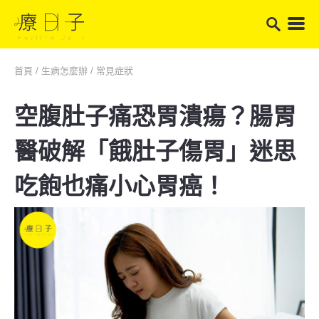
首頁
/
生病怎麼辦
/
常見症狀
空腹肚子痛恐胃潰瘍？腸胃
醫破解「餓肚子傷胃」迷思
吃飽也痛小心胃癌！