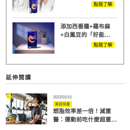
蘭入睡的力量
點我了解
添加西番蓮+羅布麻
+白鳳豆的「好能
眠」，獨家專利配
點我了解
方，好好聊日子推薦
延伸閱讀
2022/01/15
美容保養
燃脂效率差一倍！減重
醫：運動前吃什麼超重
要！吃「它」勝過空腹運