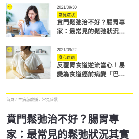
動
2021/09/30
常見症狀
賁門鬆弛治不好？腸胃專
家：最常見的鬆弛狀況其
實不用看醫生
2021/09/22
身心疾病
反覆胃食道逆流當心！易
變為食道癌前病變「巴瑞
特氏食道」7危險群是那些
人？
首頁
/
生病怎麼辦
/
常見症狀
賁門鬆弛治不好？腸胃專
家：最常見的鬆弛狀況其實