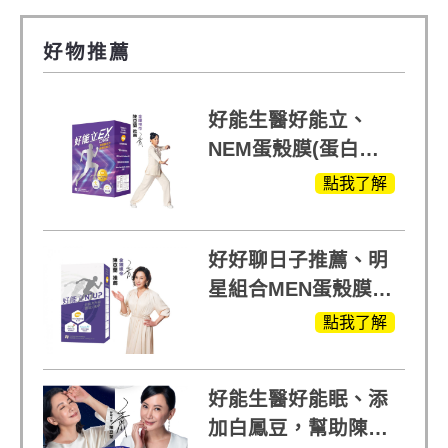
好物推薦
好能生醫好能立、
NEM蛋殼膜(蛋白聚
醣)關鍵配方，厲害其
點我了解
他產品27倍
好好聊日子推薦、明
星組合MEN蛋殼膜
(蛋白聚醣)+UCII，超
點我了解
越任何市售關鍵產品
好能生醫好能眠、添
加白鳳豆，幫助陳亞