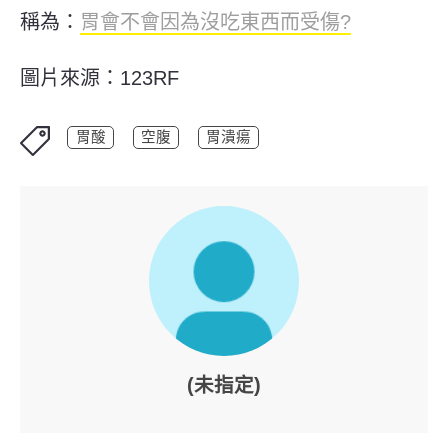
稱為：
胃會不會因為沒吃東西而受傷?
圖片來源：123RF
胃酸
空腹
胃潰瘍
(未指定)