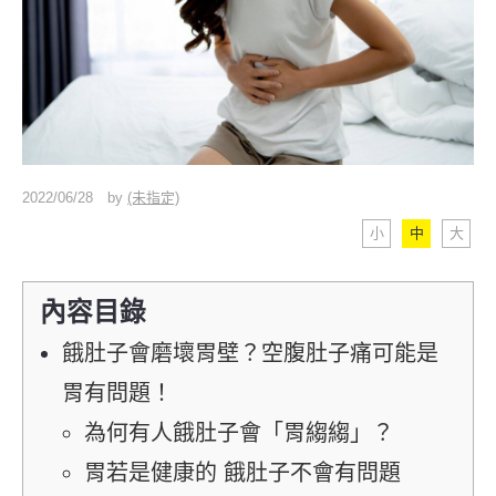
2022/06/28
by
(未指定)
小
中
大
內容目錄
餓肚子會磨壞胃壁？空腹肚子痛可能是
胃有問題！
為何有人餓肚子會「胃縐縐」？
胃若是健康的 餓肚子不會有問題