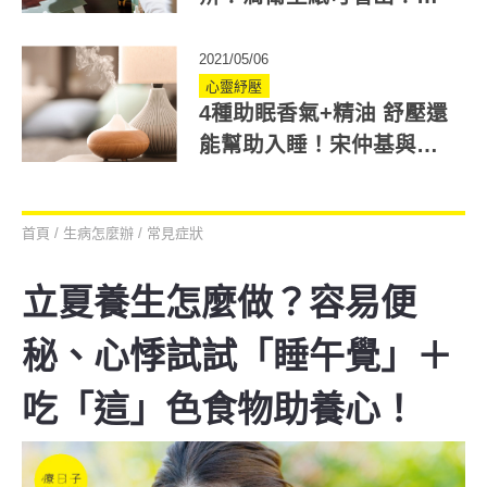
療師分享3種分辨法
2021/05/06
心靈紓壓
4種助眠香氣+精油 舒壓還
能幫助入睡！宋仲基與裘
莉都愛這味
首頁
/
生病怎麼辦
/
常見症狀
立夏養生怎麼做？容易便
秘、心悸試試「睡午覺」＋
吃「這」色食物助養心！