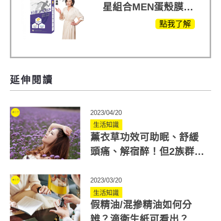
星組合MEN蛋殼膜
(蛋白聚醣)+UCII，超
點我了解
越任何市售關鍵產品
延伸閱讀
2023/04/20
生活知識
薰衣草功效可助眠、舒緩
頭痛、解宿醉！但2族群不
適合薰衣草精油
2023/03/20
生活知識
假精油/混摻精油如何分
辨？滴衛生紙可看出？芳