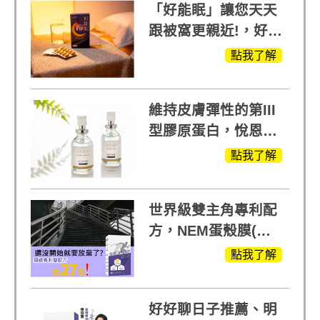
「好能眠」讓您天天
跟被窩更親近!，好能
生醫X陳亞蘭推薦!
點我了解
維持皮膚彈性的第III
型膠原蛋白，悅恩詩
給予寶寶般的肌膚感
點我了解
受
世界級雙主角專利配
方，NEM蛋殼膜(蛋
白聚醣)+UCll原裝進
點我了解
口，超越葡萄糖胺
+軟骨素
好好聊日子推薦、明