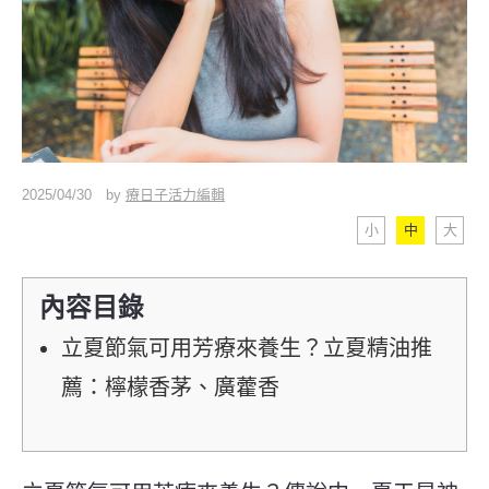
2025/04/30
by
療日子活力編輯
小
中
大
內容目錄
立夏節氣可用芳療來養生？立夏精油推
薦：檸檬香茅、廣藿香