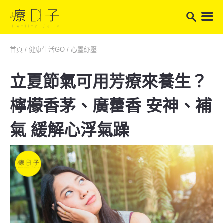
首頁
/
健康生活GO
/
心靈紓壓
立夏節氣可用芳療來養生？
檸檬香茅、廣藿香 安神、補
氣 緩解心浮氣躁