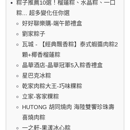
粽子推薦10選！榴蓮粽、水晶粽、一口
粽... 超多變化任你選
好好聊樂購-端午節禮盒
劉家粽子
瓦城 - 【經典飄香粽】泰式蝦醬肉粽2
顆+椰香榴蓮粽
晶華酒店-晶華冠軍5入粽香禮盒
星巴克冰粽
乾家肉粽大王-巧味粿粽
立家-客家粿粽
HUTONG 胡同燒肉 海陸雙饗珍珠壽
喜燒肉粽
一之軒-果漾冰心粽