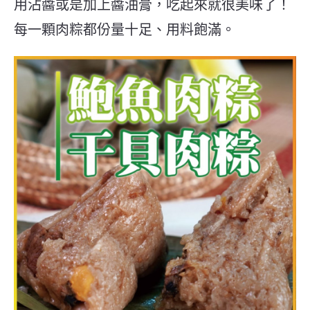
用沾醬或是加上醬油膏，吃起來就很美味了！
每一顆肉粽都份量十足、用料飽滿。