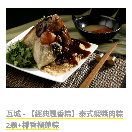
瓦城 - 【經典飄香粽】泰式蝦醬肉粽
2顆+椰香榴蓮粽