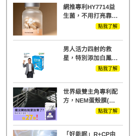
網推專利HY7714益
生菌，不用打亮靠養
出來的光
點我了解
男人活力四射的救
星，特別添加白鳳豆
萃取 五色瑪卡
點我了解
MOMO熱賣中
世界級雙主角專利配
方，NEM蛋殼膜(蛋
白聚醣)+UCll原裝進
點我了解
口，超越葡萄糖胺
+軟骨素
「好能眠」R+CP由