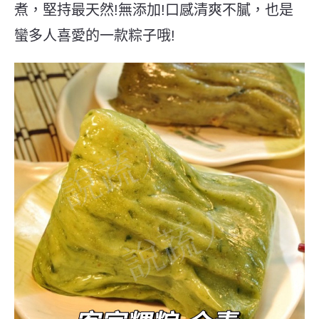
煮，堅持最天然!無添加!口感清爽不膩，也是
蠻多人喜愛的一款粽子哦!