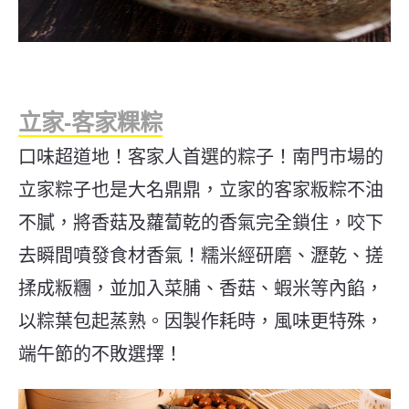
立家-客家粿粽
口味超道地！客家人首選的粽子！南門市場的
立家粽子也是大名鼎鼎，立家的客家粄粽不油
不膩，將香菇及蘿蔔乾的香氣完全鎖住，咬下
去瞬間噴發食材香氣！糯米經研磨、瀝乾、搓
揉成粄糰，並加入菜脯、香菇、蝦米等內餡，
以粽葉包起蒸熟。因製作耗時，風味更特殊，
端午節的不敗選擇！