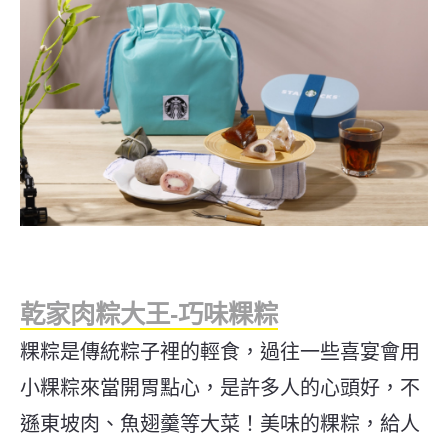
乾家肉粽大王-巧味粿粽
粿粽是傳統粽子裡的輕食，過往一些喜宴會用
小粿粽來當開胃點心，是許多人的心頭好，不
遜東坡肉、魚翅羹等大菜！美味的粿粽，給人