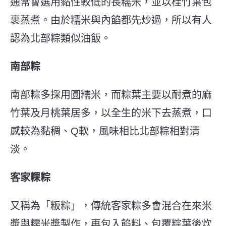
通常會選用黏性較低的長糯米，並以桂竹葉包
裹蒸煮。由於糯米與內餡都先炒過，所以有人
認為北部粽類似油飯。
南部粽
南部粽多採用圓糯米，而粽葉主要以耐煮的麻
竹葉及月桃葉居多，以全生的米下去蒸煮，口
感較為黏稠、Q軟，風味相比北部粽相對清
淡。
客家粿粽
又稱為「粄粽」，傳統客家粽多會混合在來米
漿與糯米槳製作，再包入餡料、包覆粽葉後炊