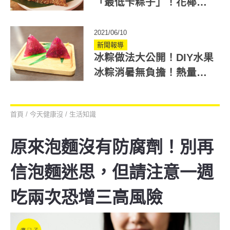
「最低卡粽子」！花椰菜5
功效讓你健康過端午
2021/06/10
新聞報導
冰粽做法大公開！DIY水果
冰粽消暑無負擔！熱量僅
50大卡！
首頁
/
今天健康沒
/
生活知識
原來泡麵沒有防腐劑！別再
信泡麵迷思，但請注意一週
吃兩次恐增三高風險