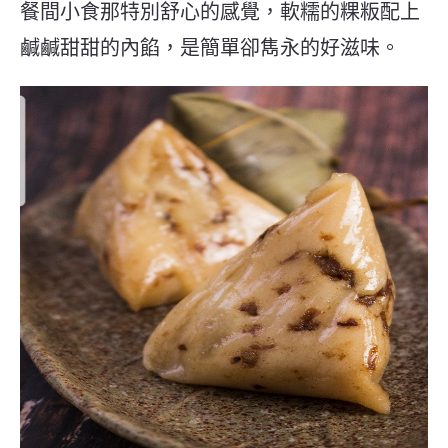
餐間小食那特別舒心的感覺，軟糯的粿粄配上
鹹鹹甜甜的內餡，是簡單卻雋永的好滋味。