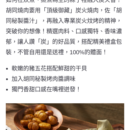
胡同燒肉要用「頂級御藏」炭火燒肉，佐「胡
同秘製醬汁」，再融入專業炭火炆烤的精神，
突破你的想像！精選肉料、口感獨特、香味濃
郁，讓人讚「炭」的好品質，搭配精美禮盒包
裝，不管自用還是送禮，100%的體面！
軟嫩的豬五花搭配鮮甜的干貝
加入胡同秘製烤肉醬調味
獨門香甜口感在嘴裡迸發！