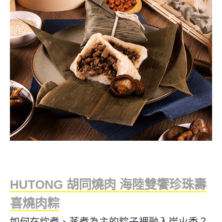
HUTONG 胡同燒肉 海陸雙饗珍珠壽
喜燒肉粽
如何在炊煮、蒸煮為主的粽子裡融入炭火香？