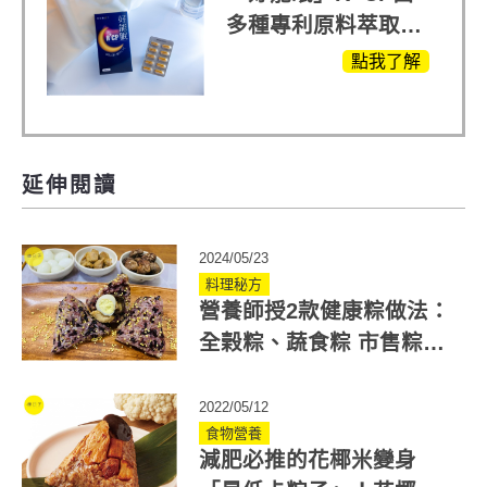
多種專利原料萃取、
白鳳豆、羅布麻、西
點我了解
蕃蓮，陳亞蘭思維清
晰的關鍵!
延伸閱讀
2024/05/23
料理秘方
營養師授2款健康粽做法：
全榖粽、蔬食粽 市售粽子
營養大解析
2022/05/12
食物營養
減肥必推的花椰米變身