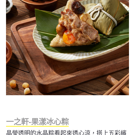
一之軒-果漾冰心粽
晶瑩透明的水晶粽看起來透心涼，搭上五彩繽