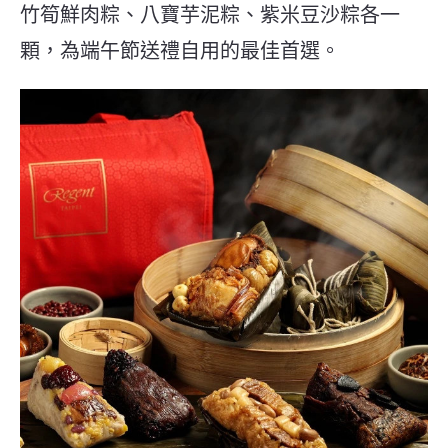
竹筍鮮肉粽、八寶芋泥粽、紫米豆沙粽各一
顆，為端午節送禮自用的最佳首選。