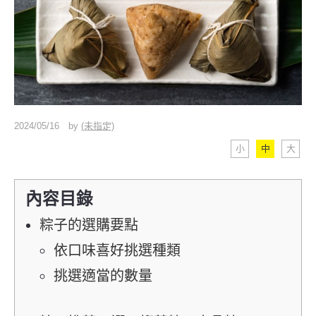
2024/05/16
by
(未指定)
小
中
大
內容目錄
粽子的選購要點
依口味喜好挑選種類
挑選適當的數量