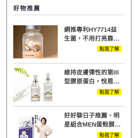
好物推薦
網推專利HY7714益
生菌，不用打亮靠養
出來的光
點我了解
維持皮膚彈性的第III
型膠原蛋白，悅恩詩
給予寶寶般的肌膚感
點我了解
受
好好聊日子推薦、明
星組合MEN蛋殼膜
(蛋白聚醣)+UCII，超
點我了解