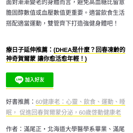
面對漸漸變老的身體而言，避免高血糖比留意
膽固醇數值或血壓數值更重要。適當飲食生活
搭配適當運動，雙管齊下打造強健身體吧！
療日子延伸推薦：
(DHEA是什麼？回春凍齡的
神奇賀爾蒙 讓你愈活愈年輕！)
好書推薦：
60健康老：心靈、飲食、運動、睡
眠， 促進回春賀爾蒙分泌，60歲啓動健康老
作者：滿尾正・北海道大學醫學系畢業、滿尾