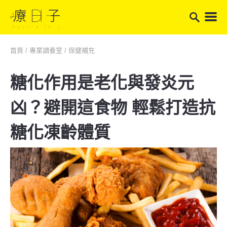
首頁
/
專業調養室
/
保健補充
糖化作用是老化與發炎元
凶？避開這食物 輕鬆打造抗
糖化凍齡體質