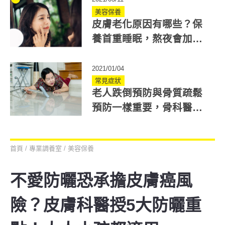
美容保養
皮膚老化原因有哪些？保
養首重睡眠，熬夜會加速
細胞老化指標
2021/01/04
常見症狀
老人跌倒預防與骨質疏鬆
預防一樣重要，骨科醫師
推薦4大改善法
首頁
/
專業調養室
/
美容保養
不愛防曬恐承擔皮膚癌風
險？皮膚科醫授5大防曬重