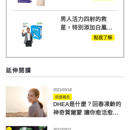
越任何市售關鍵產品
男人活力四射的救
星，特別添加白鳳豆
萃取 五色瑪卡
點我了解
MOMO熱賣中
延伸閱讀
2021/03/18
保健補充
DHEA是什麼？回春凍齡的
神奇賀爾蒙 讓你愈活愈年
輕！
2021/03/11