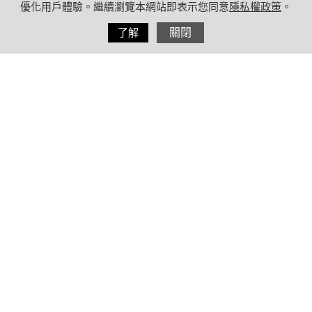
優化用戶體驗。繼續瀏覽本網站即表示您同意
隱私權政策
。
分享
了解
關閉
2023/07/24
by
療日子營養特派員
內容目錄
游泳減肥有用嗎？
游泳運動能消耗多少卡洛里？
不同泳姿會影響消耗的熱量嗎？
游泳減肥能消耗多少熱量？可結合智
慧型手錶測量
療日子小叮嚀