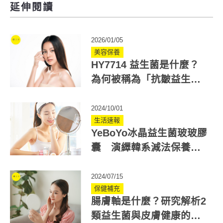
延伸閱讀
2026/01/05
美容保養
HY7714 益生菌是什麼？
為何被稱為「抗皺益生
菌」？研究一次看
2024/10/01
生活速報
YeBoYo冰晶益生菌玻玻膠
囊 演繹韓系減法保養新
理念
2024/07/15
保健補充
腸膚軸是什麼？研究解析2
類益生菌與皮膚健康的關