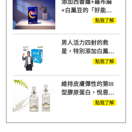
添加西番蓮+羅布麻
+白鳳豆的「好能
眠」，獨家專利配
點我了解
方，好好聊日子推薦
男人活力四射的救
星，特別添加白鳳豆
萃取 五色瑪卡
點我了解
MOMO熱賣中
維持皮膚彈性的第III
型膠原蛋白，悅恩詩
給予寶寶般的肌膚感
點我了解
受