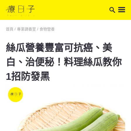
首頁
/
專業調養室
/
食物營養
絲瓜營養豐富可抗癌、美
白、治便秘！料理絲瓜教你
1招防發黑