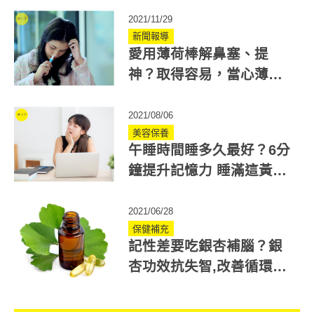
2021/11/29
新聞報導
愛用薄荷棒解鼻塞、提
神？取得容易，當心薄荷
棒副作用讓鼻塞惡化
2021/08/06
美容保養
午睡時間睡多久最好？6分
鐘提升記憶力 睡滿這黃金
時間更好
2021/06/28
保健補充
記性差要吃銀杏補腦？銀
杏功效抗失智,改善循環？
食用部位是關鍵