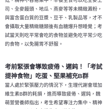
低，精神不容易集中，早餐主食可以吃全麥土
司、全麥饅頭、地瓜、燕麥等等未精緻澱粉，
與富含蛋白質的豆漿、豆干、乳製品等，才不
會攝取大量精緻糖類後有血糖爆升想睡覺；考
試當天則吃平常會吃的食物並避免吃平常少吃
的食物，以免腸胃不舒服。
考前緊張會導致疲倦、遲鈍！「考試
提神食物」吃蛋、堅果補充B群
當人處於緊張壓力的情況下，生理代謝會增加
維生素B群的耗損，進而導致疲倦、遲鈍，魏
萌萱營養師指出，考生希望專注力集中、精神