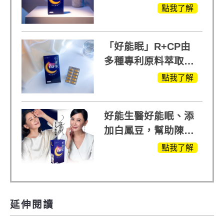
眠」，獨家專利配
點我了解
方，好好聊日子推薦
「好能眠」R+CP由
多種專利原料萃取、
白鳳豆、羅布麻、西
點我了解
蕃蓮，陳亞蘭思維清
晰的關鍵!
好能生醫好能眠、添
加白鳳豆，幫助陳亞
蘭入睡的力量
點我了解
延伸閱讀