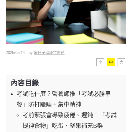
2025/05/14
by
療日子健康特派員
小
中
大
內容目錄
考試吃什麼？營養師推「考試必勝早
餐」防打瞌睡、集中精神
考前緊張會導致疲倦、遲鈍！「考試
提神食物」吃蛋、堅果補充B群