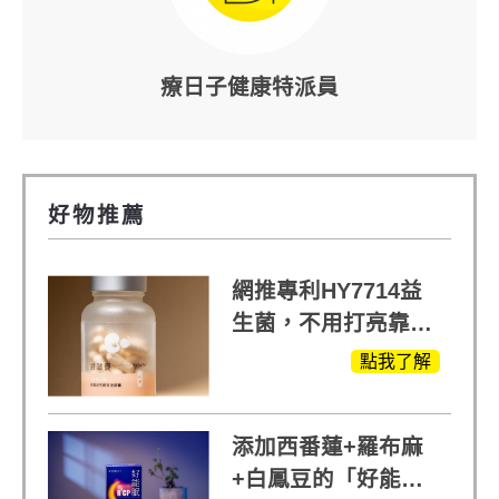
療日子健康特派員
好物推薦
網推專利HY7714益
生菌，不用打亮靠養
出來的光
點我了解
添加西番蓮+羅布麻
+白鳳豆的「好能