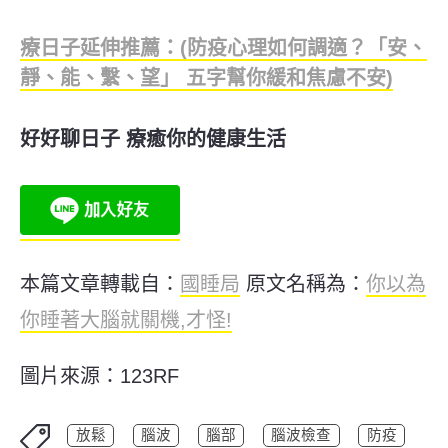
療日子延伸推薦：(防疫心理如何調適？「安、
靜、能、繫、望」 五字幫你緩和焦慮不安)
好好聊日子 療癒你的健康生活
本篇文章轉載自：
國睡局
原文名稱為：
你以為
你睡著大腦就關機,才怪!
圖片來源：123RF
放鬆
腦波
腦部
腦波檢查
防疫