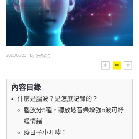
2021/06/21
by
(未指定)
小
中
大
內容目錄
什麼是腦波？是怎麼記錄的？
腦波分5種，聽放鬆音樂增強α波可紓
緩情緒
療日子小叮嚀：