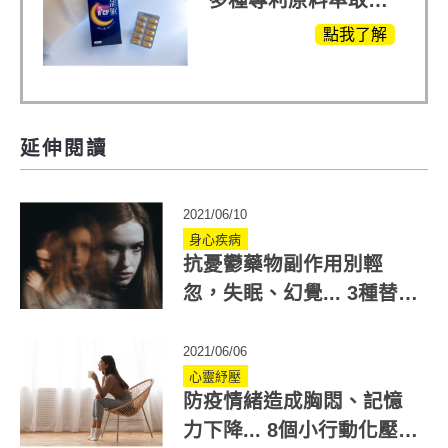
多種專利原料萃取、
白鳳豆、羅布麻、西
點我了解
蕃蓮，陳亞蘭思維清
晰的關鍵!
延伸閱讀
2021/06/10
身心疾病
抗憂鬱藥物副作用別輕
忽，失眠、幻覺... 3種替代
療法報你知
2021/06/06
心靈紓壓
防疫情緒造成胸悶、記憶
力下降... 8個小行動化壓力