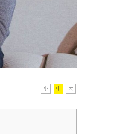
小
中
大