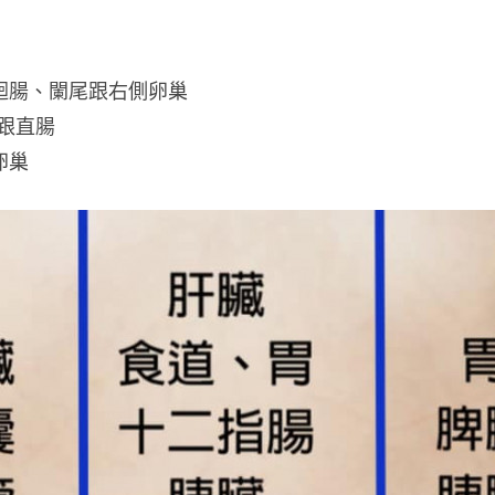
迴腸、闌尾跟右側卵巢
跟直腸
卵巢