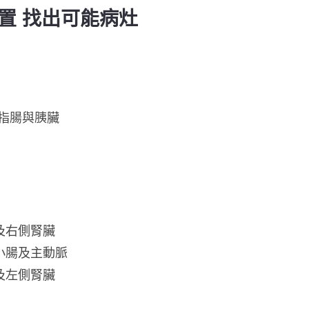
置 找出可能病灶
指腸與胰臟
及右側腎臟
小腸及主動脈
及左側腎臟