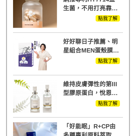
生菌，不用打亮靠養
出來的光
點我了解
好好聊日子推薦、明
星組合MEN蛋殼膜
(蛋白聚醣)+UCII，超
點我了解
越任何市售關鍵產品
維持皮膚彈性的第III
型膠原蛋白，悅恩詩
給予寶寶般的肌膚感
點我了解
受
「好能眠」R+CP由
多種專利原料萃取、