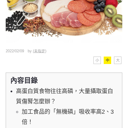
2022/02/09
by
(未指定)
小
中
大
內容目錄
高蛋白質食物往往高磷，大量攝取蛋白
質傷腎怎麼辦？
加工食品的「無機磷」吸收率高2、3
倍！