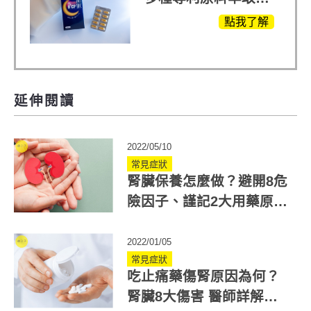
白鳳豆、羅布麻、西
點我了解
蕃蓮，陳亞蘭思維清
晰的關鍵!
延伸閱讀
2022/05/10
常見症狀
腎臟保養怎麼做？避開8危
險因子、謹記2大用藥原則
擺脫洗腎命運
2022/01/05
常見症狀
吃止痛藥傷腎原因為何？
腎臟8大傷害 醫師詳解止