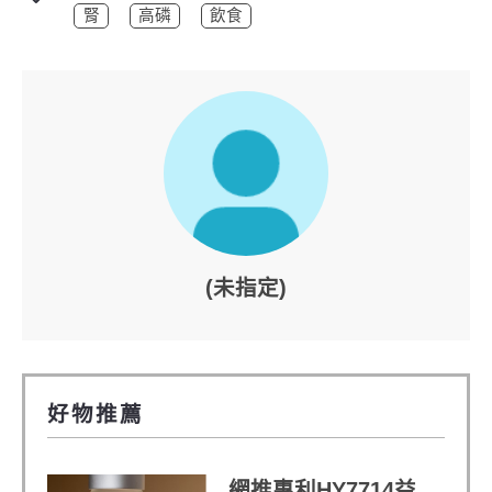
腎
高磷
飲食
(未指定)
好物推薦
網推專利HY7714益