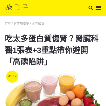
首頁
/
專業調養室
/
食物營養
吃太多蛋白質傷腎？腎臟科
醫1張表+3重點帶你避開
「高磷陷阱」