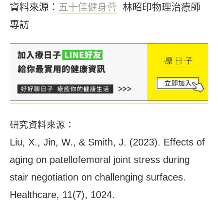
資料來源：
五十佳健身薈
林昭印物理治療師
專訪
研究資料來源：
Liu, X., Jin, W., & Smith, J. (2023). Effects of
aging on patellofemoral joint stress during
stair negotiation on challenging surfaces.
Healthcare, 11(7), 1024.