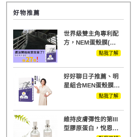
好物推薦
世界級雙主角專利配
方，NEM蛋殼膜(蛋
白聚醣)+UCll原裝進
點我了解
口，超越葡萄糖胺
+軟骨素
好好聊日子推薦、明
星組合MEN蛋殼膜
(蛋白聚醣)+UCII，超
點我了解
越任何市售關鍵產品
維持皮膚彈性的第III
型膠原蛋白，悅恩詩
給予寶寶般的肌膚感