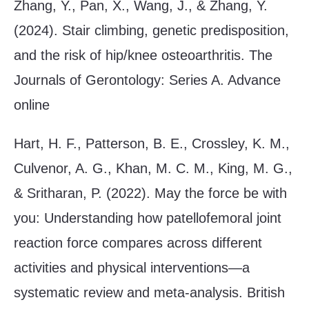
Zhang, Y., Pan, X., Wang, J., & Zhang, Y.
(2024). Stair climbing, genetic predisposition,
and the risk of hip/knee osteoarthritis. The
Journals of Gerontology: Series A. Advance
online
Hart, H. F., Patterson, B. E., Crossley, K. M.,
Culvenor, A. G., Khan, M. C. M., King, M. G.,
& Sritharan, P. (2022). May the force be with
you: Understanding how patellofemoral joint
reaction force compares across different
activities and physical interventions—a
systematic review and meta-analysis. British