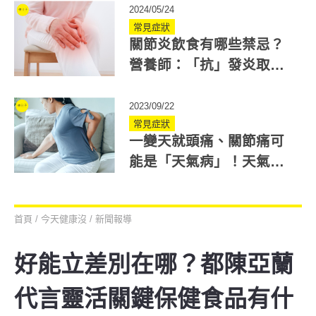
損傷！
2024/05/24
常見症狀
關節炎飲食有哪些禁忌？
營養師：「抗」發炎取代
「促」發炎飲食
2023/09/22
常見症狀
一變天就頭痛、關節痛可
能是「天氣病」！天氣病
是什麼？中醫教你緩解改
善
首頁
/
今天健康沒
/
新聞報導
好能立差別在哪？都陳亞蘭
代言靈活關鍵保健食品有什