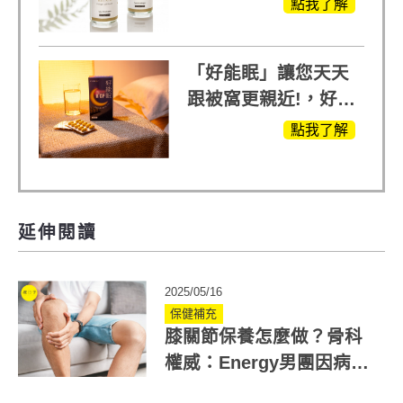
點我了解
受
「好能眠」讓您天天
跟被窩更親近!，好能
生醫X陳亞蘭推薦!
點我了解
延伸閱讀
2025/05/16
保健補充
膝關節保養怎麼做？骨科
權威：Energy男團因病免
役還16連蹲?恐造成膝關節