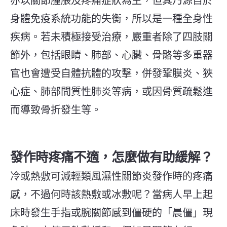
亦以關節腫脹及疼痛症狀為主，但其乃源自於
身體免疫系統功能的失衡，所以是一種全身性
疾病。若未積極接受治療，嚴重者除了四肢關
節外，包括眼睛、肺部、心臟、骨骼等多重器
官也會遭受自體抗體的攻擊，併發鞏膜炎、狹
心症、肺部間質性肺炎等病，或因骨質疏鬆進
而導致骨折發生等。
發作時疼痛不適，怎麼做有助緩解？
冷或熱敷可減輕類風濕性關節炎發作時的疼痛
感，不過何時該熱敷或冰敷呢？當病人早上起
床時發生手指或腕關節感到僵硬的「晨僵」現