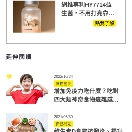
網推專利HY7714益
生菌，不用打亮靠養
出來的光
點我了解
延伸閱讀
2022/10/24
食物營養
增加免疫力吃什麼？吃對
四大類神奇食物遠離感冒
防生病！
2021/06/30
保健補充
維生素D食物抗發炎、提升