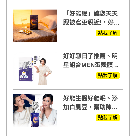
「好能眠」讓您天天
跟被窩更親近!，好能
生醫X陳亞蘭推薦!
點我了解
好好聊日子推薦、明
星組合MEN蛋殼膜
(蛋白聚醣)+UCII，超
點我了解
越任何市售關鍵產品
好能生醫好能眠、添
加白鳳豆，幫助陳亞
蘭入睡的力量
點我了解