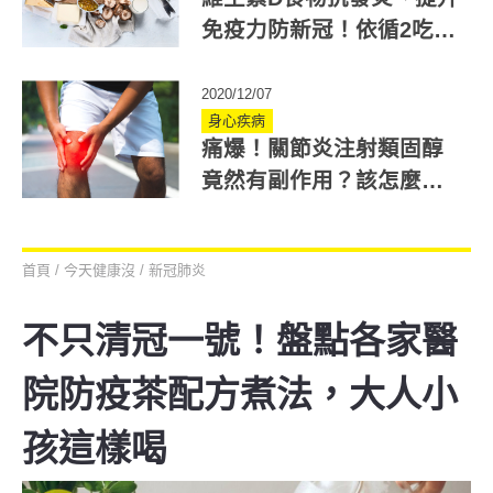
免疫力防新冠！依循2吃法
才有效！
2020/12/07
身心疾病
痛爆！關節炎注射類固醇
竟然有副作用？該怎麼緩
解才好？
首頁
/
今天健康沒
/
新冠肺炎
不只清冠一號！盤點各家醫
院防疫茶配方煮法，大人小
孩這樣喝