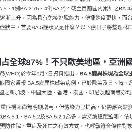
A.5、1例BA.2.75、4例BA.2)。截至目前國內累計之BA.4
的確定病例逐漸上升，因為具有免疫逃脫能力，傳播速度更快，
症狀中，首要BA.5症狀又是什麼？
以下療日子將整理林
例占全球87%
！不只歐美地區，亞洲
(WHO)於今年9月7日資料指出，
BA.5變異株現為全球
1個國家通報 BA.5變異株感染病例，已於歐美及日、韓
國之新加坡、中國大陸、香港、泰國、印尼及越南等亦均報
.5致重症機率尚無明顯增高，但傳染力已提高，仍需嚴密監測
以BA.5.1、BA.5.2及BA.5.2.1為多，需持續追蹤
且為預防住院、重症及死亡之有效方式，也呼籲符合條件對