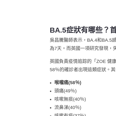
BA.5症狀有哪些？
吳昌騰醫師表示，BA.4和BA
為7天。而英國一項研究發現，
英國負責疫情追踪的「ZOE 健
58％的確診者出現這類症狀。其
喉嚨痛(58％)
頭痛(49％)
咳嗽無痰(40％)
流鼻涕(40％)
咳嗽有痰(37％)