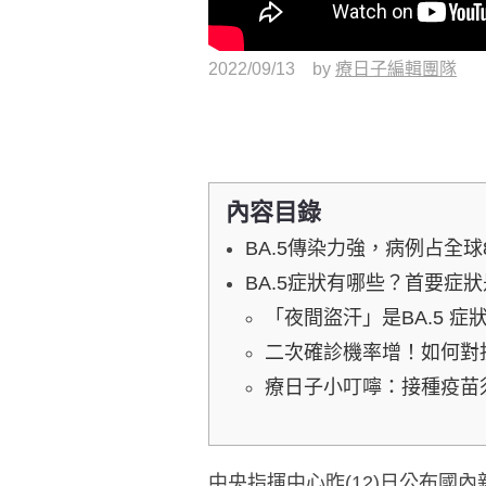
2022/09/13
by
療日子編輯團隊
內容目錄
BA.5傳染力強，病例占全
BA.5症狀有哪些？首要症
「夜間盜汗」是BA.5 
二次確診機率增！如何對抗
療日子小叮嚀：接種疫苗
中央指揮中心昨(12)日公布國內新增