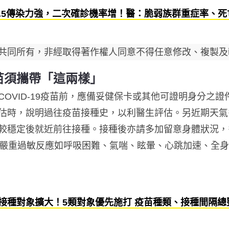
BA.5傳染力強，二次確診機率增！醫：脆弱族群重症率、死
共同所有，非經取得著作權人同意不得任意修改、複製及
苗須攜帶「這兩樣」
VID-19疫苗前，應備妥健保卡或其他可證明身分之證件，
估時，說明過往疫苗接種史，以利醫生評估。另近期天氣
較穩定後就近前往接種。接種後亦請多加留意身體狀況，
、嚴重過敏反應如呼吸困難、氣喘、眩暈、心跳加速、全
接種對象擴大！5類對象優先施打 疫苗種類、接種間隔