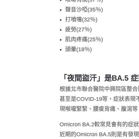
聲音沙啞(35％)
打噴嚏(32％)
疲勞(27％)
肌肉疼痛(25％)
頭暈(18％)
「夜間盜汗」是BA.5
根據北市聯合醫院中興院區整合
甚至是COVID-19等，症狀
現喉嚨緊緊、腰痠背痛、腹瀉等
Omicron BA.2較常見
近期的Omicron BA.5