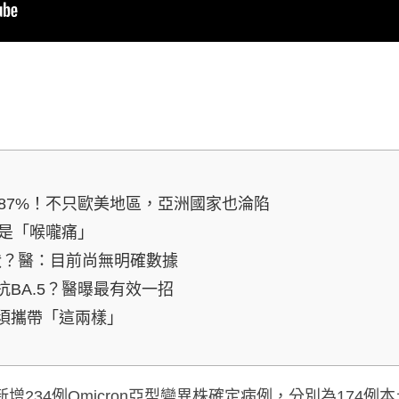
球87%！不只歐美地區，亞洲國家也淪陷
狀是「喉嚨痛」
症狀？醫：目前尚無明確數據
BA.5？醫曝最有效一招
須攜帶「這兩樣」
234例Omicron亞型變異株確定病例，分別為174例本土個案