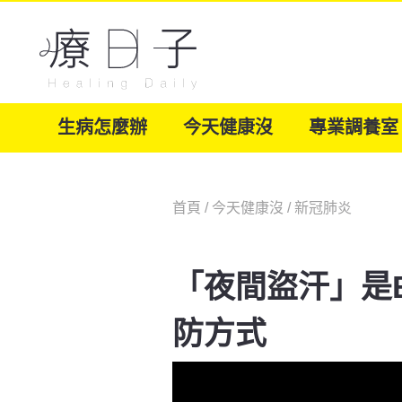
生病怎麼辦
今天健康沒
專業調養室
首頁
/
今天健康沒
/
新冠肺炎
「夜間盜汗」是
防方式