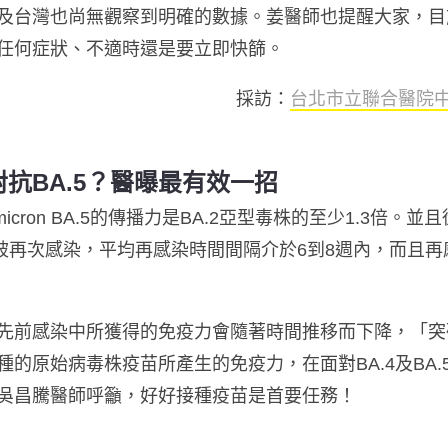
及台灣也尚無觀察到明確的數據。姜醫師也提醒大家，目
任何症狀、不適時還是要立即快篩。
採訪：
台北市立聯合醫院
抗BA.5？醫曝最有效一招
cron BA.5的傳播力是BA.2亞型毒株的至少1.3倍
被再次感染，平均再感染時間間隔介於6到8週內，而且再感染者
先前感染中所獲得的免疫力會隨著時間推移而下降，「突
的原始病毒株疫苗所產生的免疫力，在面對BA.4及BA
吳昌騰醫師呼籲，
好好接種疫苗是首要任務！