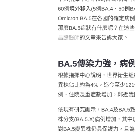
60例境外移入(5例BA.4、50例B
Omicron BA.5在各國
那麼BA.5症狀有什麼呢？在這些
昌騰醫師
的文章來告訴大家。
BA.5傳染力強，病
根據指揮中心說明，世界衛生組織
異株佔比約為4%，迄今至少12
例、住院及重症數增加，鄰近我
依現有研究顯示，BA.4及BA
株分支(BA.5.X)病例增加，其中
對BA.5變異株仍具保護力，