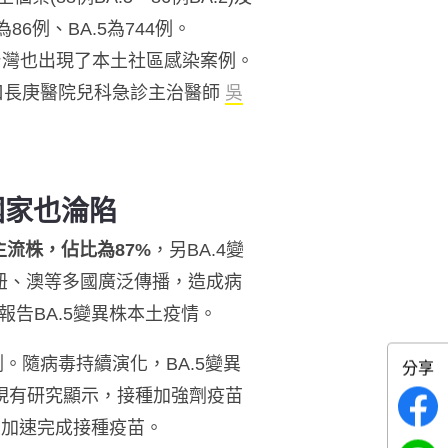
為86例、BA.5為744例。
而台灣也出現了本土社區感染案例。
口長庚醫院兒科急診主治醫師
吳
國家也淪陷
主流株，佔比為87%
，另BA.4變
、紐、澳等多國廣泛傳播，造成病
告BA.5變異株本土疫情。
。隨病毒持續演化，BA.5變異
分享
監測。依現有研究顯示，接種加強劑疫苗
象加速完成接種疫苗。