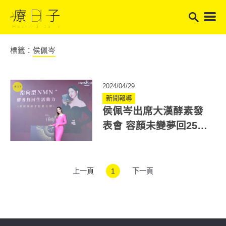
標籤：
侯佩岑
2024/04/29
新聞報導
侯佩岑出席大漢酵素發
表會 容顏未變夢回25年
前成大亮點！
上一頁
1
下一頁