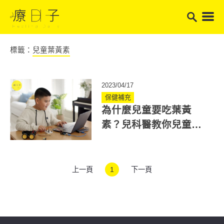
標籤：
兒童葉黃素
2023/04/17
保健補充
為什麼兒童要吃葉黃
素？兒科醫教你兒童葉
黃素怎麼吃、幾歲需補
充！
上一頁
1
下一頁